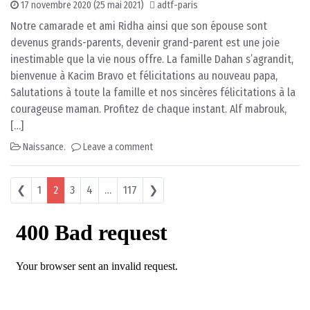
17 novembre 2020
(25 mai 2021)
adtf-paris
Notre camarade et ami Ridha ainsi que son épouse sont
devenus grands-parents, devenir grand-parent est une joie
inestimable que la vie nous offre. La famille Dahan s’agrandit,
bienvenue à Kacim Bravo et félicitations au nouveau papa,
Salutations à toute la famille et nos sincères félicitations à la
courageuse maman. Profitez de chaque instant. Alf mabrouk,
[…]
Naissance.
Leave a comment
Posts navigation
❮
1
2
3
4
…
117
❯