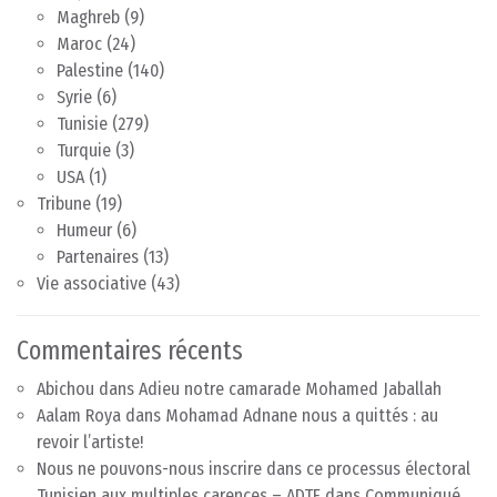
Maghreb
(9)
Maroc
(24)
Palestine
(140)
Syrie
(6)
Tunisie
(279)
Turquie
(3)
USA
(1)
Tribune
(19)
Humeur
(6)
Partenaires
(13)
Vie associative
(43)
Commentaires récents
Abichou
dans
Adieu notre camarade Mohamed Jaballah
Aalam Roya
dans
Mohamad Adnane nous a quittés : au
revoir l’artiste!
Nous ne pouvons-nous inscrire dans ce processus électoral
Tunisien aux multiples carences – ADTF
dans
Communiqué