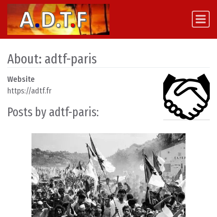
Skip to content
Main Navigation
About: adtf-paris
Website
https://adtf.fr
Posts by adtf-paris: