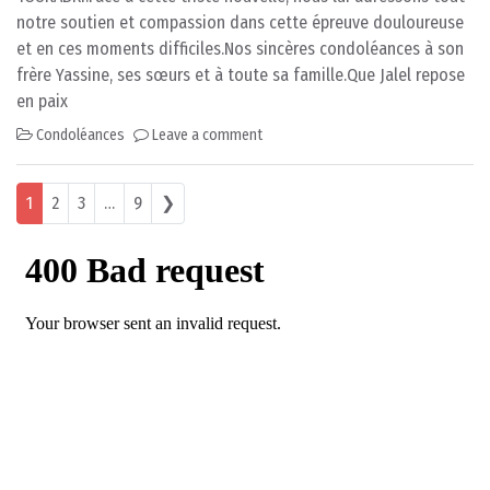
notre soutien et compassion dans cette épreuve douloureuse
et en ces moments difficiles.Nos sincères condoléances à son
frère Yassine, ses sœurs et à toute sa famille.Que Jalel repose
en paix
Condoléances
Leave a comment
Posts navigation
1
2
3
…
9
❯