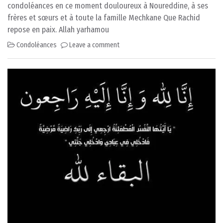
condoléances en ce moment douloureux à Noureddine, à ses
frères et sœurs et à toute la famille Mechkane Que Rachid
repose en paix. Allah yarhamou
Condoléances
Leave a comment