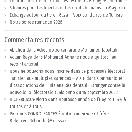
Le droit de vote pour tous les résidents étrangers en France
5 heures pour les libertés et les droits humains au Maghreb
Echange autour du livre : Gaza – Voix solidaires de Tunisie,
Notre soirée ramadan 2026
Commentaires récents
Abichou
dans
Adieu notre camarade Mohamed Jaballah
Aalam Roya
dans
Mohamad Adnane nous a quittés : au
revoir l’artiste!
Nous ne pouvons-nous inscrire dans ce processus électoral
Tunisien aux multiples carences – ADTF
dans
Communiqué
d’associations de Tunisiens Résidents à l’Etranger contre la
nouvelle loi électorale tunisienne du 15 septembre 2022
HICHERI Jean-Pierre
dans
Heureuse année de l’Hégire 1444 à
toutes et à tous
Pat
dans
CONDOLÉANCES à notre camarade et frère
Belgacem Tebourbi (Moussa)