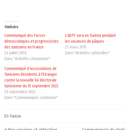
Similaire
Communiqué des Forces
L’ADTF sera en Tunisie pendant
démocratiques et progressistes
les vacances de pâques
des tunisiens en France
27 mars 2015
24 juillet 2014
Dans "Activités culturelles"
Dans "Activités citoyennes"
Communiqué d’associations de
Tunisiens Résidents à l’Etranger
contre la nouvelle loi électorale
tunisienne du 15 septembre 2022
23 septembre 2022
Dans "Communiqués communs"
Tunisie
Post navigation
Nos sincères et attristées
Communiqués du Gisti: