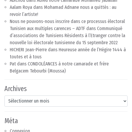
Abichou
dans
Adieu notre camarade Mohamed Jaballah
Aalam Roya
dans
Mohamad Adnane nous a quittés : au
revoir l’artiste!
Nous ne pouvons-nous inscrire dans ce processus électoral
Tunisien aux multiples carences – ADTF
dans
Communiqué
d’associations de Tunisiens Résidents à l’Etranger contre la
nouvelle loi électorale tunisienne du 15 septembre 2022
HICHERI Jean-Pierre
dans
Heureuse année de l’Hégire 1444 à
toutes et à tous
Pat
dans
CONDOLÉANCES à notre camarade et frère
Belgacem Tebourbi (Moussa)
Archives
Archives
Méta
Connexion