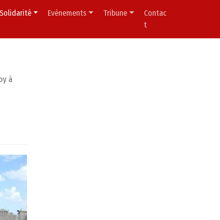
Solidarité
Evènements
Tribune
Contac
t
oy à