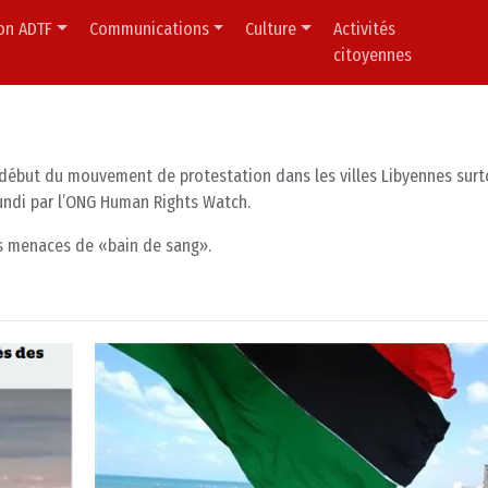
ion ADTF
Communications
Culture
Activités
citoyennes
 début du mouvement de protestation dans les villes Libyennes surt
lundi par l’ONG Human Rights Watch.
ses menaces de «bain de sang».