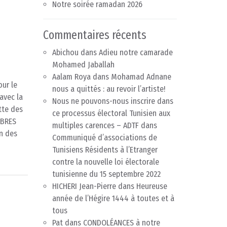
Notre soirée ramadan 2026
Commentaires récents
Abichou
dans
Adieu notre camarade
Mohamed Jaballah
Aalam Roya
dans
Mohamad Adnane
our le
nous a quittés : au revoir l’artiste!
avec la
Nous ne pouvons-nous inscrire dans
tte des
ce processus électoral Tunisien aux
IBRES
multiples carences – ADTF
dans
n des
Communiqué d’associations de
Tunisiens Résidents à l’Etranger
contre la nouvelle loi électorale
tunisienne du 15 septembre 2022
HICHERI Jean-Pierre
dans
Heureuse
année de l’Hégire 1444 à toutes et à
tous
Pat
dans
CONDOLÉANCES à notre