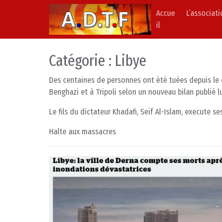
Accue
L’associat
Skip to content
Main Navigation
il
Catégorie :
Libye
Des centaines de personnes ont été tuées depuis le
Benghazi et à Tripoli selon un nouveau bilan publié 
Le fils du dictateur Khadafi, Seïf Al-Islam, execute 
Halte aux massacres