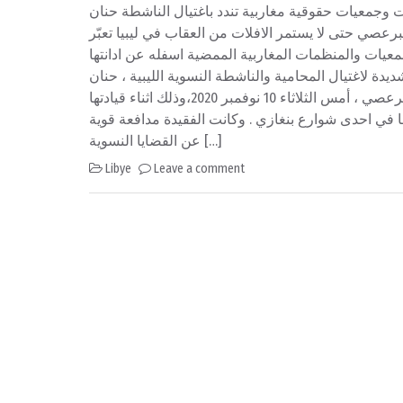
وجمعيات حقوقية مغاربية تندد باغتيال الناشطة حنان
برعصي حتى لا يستمر الافلات من العقاب في ليبيا تعبّر
معيات والمنظمات المغاربية الممضية اسفله عن ادانتها
ديدة لاغتيال المحامية والناشطة النسوية الليبية ، حنان
البرعصي ، أمس الثلاثاء 10 نوفمبر 2020،وذلك اثناء قيادتها
ا في احدى شوارع بنغازي . وكانت الفقيدة مدافعة قوية
عن القضايا النسوية […]
Libye
Leave a comment