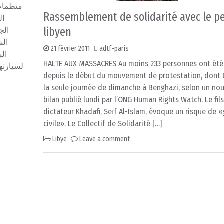
منظمات 
Rassemblement de solidarité avec le p
ال
libyen
الج
الش
21 février 2011
adtf-paris
HALTE AUX MASSACRES Au moins 233 personnes ont été
لسيارته
depuis le début du mouvement de protestation, dont 
la seule journée de dimanche à Benghazi, selon un no
bilan publié lundi par l’ONG Human Rights Watch. Le fil
dictateur Khadafi, Seïf Al-Islam, évoque un risque de 
civile». Le Collectif de Solidarité […]
Libye
Leave a comment