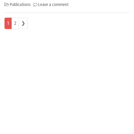
Publications
Leave a comment
Posts navigation
1
2
❯