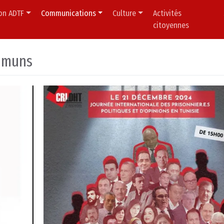
ion ADTF
Communications
Culture
Activités
citoyennes
mmuns