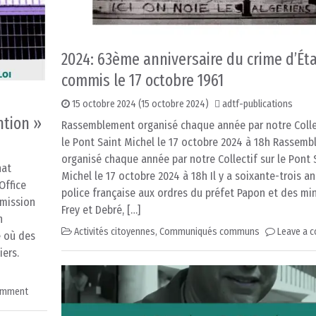
2024: 63ème anniversaire du crime d’Ét
commis le 17 octobre 1961
15 octobre 2024
(15 octobre 2024)
adtf-publications
ntion »
Rassemblement organisé chaque année par notre Colle
le Pont Saint Michel le 17 octobre 2024 à 18h Rassem
organisé chaque année par notre Collectif sur le Pont 
nat
Michel le 17 octobre 2024 à 18h Il y a soixante-trois an
Office
police française aux ordres du préfet Papon et des min
 mission
Frey et Debré, […]
n
Activités citoyennes
,
Communiqués communs
Leave a 
é où des
iers.
omment