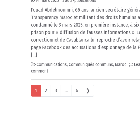
14 mars 2025
adtf-publications
Fouad Abdelmoumni, 66 ans, ancien secrétaire génér
Transparency Maroc et militant des droits humains a
condamné le 3 mars 2025, en première instance, à si
prison pour « diffusion de fausses informations ». Le
correctionnel de Casablanca lui reproche d’avoir rela
page Facebook des accusations d’espionnage de la F
[…]
Communications
,
Communiqués communs
,
Maroc
Lea
comment
Posts navigation
1
2
3
…
6
❯