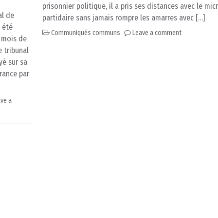
prisonnier politique, il a pris ses distances avec le m
al de
partidaire sans jamais rompre les amarres avec […]
 été
Communiqués communs
Leave a comment
x mois de
 tribunal
yé sur sa
rance par
ve a