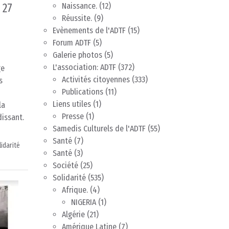
 27
Naissance.
(12)
Réussite.
(9)
Evènements de l'ADTF
(15)
Forum ADTF
(5)
Galerie photos
(5)
L'association: ADTF
(372)
ge
Activités citoyennes
(333)
s
Publications
(11)
Liens utiles
(1)
la
Presse
(1)
issant.
Samedis Culturels de l'ADTF
(55)
Santé
(7)
lidarité
Santé
(3)
Société
(25)
Solidarité
(535)
Afrique.
(4)
NIGERIA
(1)
Algérie
(21)
Amérique Latine
(7)