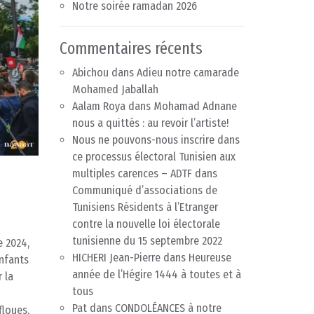
Notre soirée ramadan 2026
Commentaires récents
Abichou
dans
Adieu notre camarade
Mohamed Jaballah
Aalam Roya
dans
Mohamad Adnane
nous a quittés : au revoir l’artiste!
Nous ne pouvons-nous inscrire dans
ce processus électoral Tunisien aux
multiples carences – ADTF
dans
Communiqué d’associations de
Tunisiens Résidents à l’Etranger
contre la nouvelle loi électorale
tunisienne du 15 septembre 2022
e 2024,
HICHERI Jean-Pierre
dans
Heureuse
Enfants
année de l’Hégire 1444 à toutes et à
 la
tous
Pat
dans
CONDOLÉANCES à notre
floues,