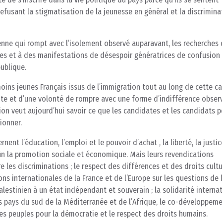
efusant la stigmatisation de la jeunesse en général et la discrimina
nne qui rompt avec l’isolement observé auparavant, les recherches 
ques et à des manifestations de désespoir génératrices de confusion
ublique.
t moins jeunes Français issus de l’immigration tout au long de cette 
te et d’une volonté de rompre avec une forme d’indifférence observ
ion veut aujourd’hui savoir ce que les candidates et les candidats 
ionner.
nt l’éducation, l’emploi et le pouvoir d’achat , la liberté, la justic
enfin la promotion sociale et économique. Mais leurs revendications
re les discriminations ; le respect des différences et des droits cultu
ions internationales de la France et de l’Europe sur les questions de 
alestinien à un état indépendant et souverain ; la solidarité interna
s pays du sud de la Méditerranée et de l’Afrique, le co-développem
des peuples pour la démocratie et le respect des droits humains.