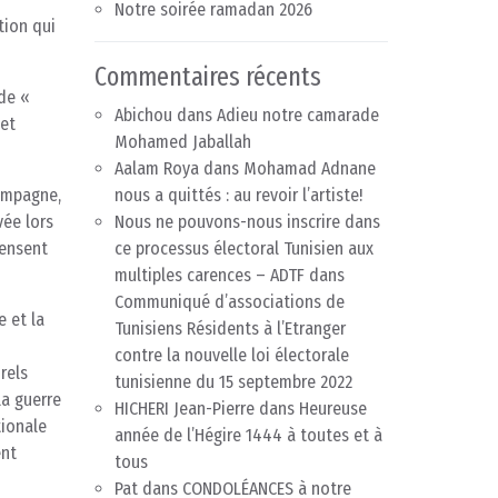
Notre soirée ramadan 2026
tion qui
Commentaires récents
de «
Abichou
dans
Adieu notre camarade
 et
Mohamed Jaballah
Aalam Roya
dans
Mohamad Adnane
campagne,
nous a quittés : au revoir l’artiste!
ée lors
Nous ne pouvons-nous inscrire dans
pensent
ce processus électoral Tunisien aux
multiples carences – ADTF
dans
Communiqué d’associations de
e et la
Tunisiens Résidents à l’Etranger
contre la nouvelle loi électorale
rels
tunisienne du 15 septembre 2022
la guerre
HICHERI Jean-Pierre
dans
Heureuse
tionale
année de l’Hégire 1444 à toutes et à
ent
tous
Pat
dans
CONDOLÉANCES à notre