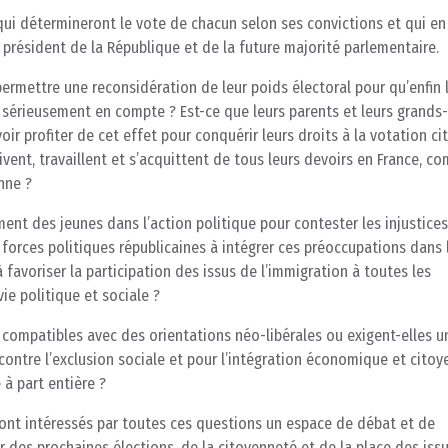
qui détermineront le vote de chacun selon ses convictions et qui en
 président de la République et de la future majorité parlementaire.
permettre une reconsidération de leur poids électoral pour qu’enfin 
 sérieusement en compte ? Est-ce que leurs parents et leurs grands-
ir profiter de cet effet pour conquérir leurs droits à la votation c
ivent, travaillent et s’acquittent de tous leurs devoirs en France, c
nne ?
ent des jeunes dans l’action politique pour contester les injustices
s forces politiques républicaines à intégrer ces préoccupations dans 
 favoriser la participation des issus de l’immigration à toutes les
vie politique et sociale ?
s compatibles avec des orientations néo-libérales ou exigent-elles u
e contre l’exclusion sociale et pour l’intégration économique et cito
 à part entière ?
i sont intéressés par toutes ces questions un espace de débat et de
 des prochaines élections, de la citoyenneté et de la place des iss