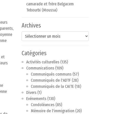
camarade et frère Belgacem
Tebourbi (Moussa)
leurs
Archives
parents,
Archives
itoyenne
omme
Catégories
 et
Activités culturelles
(135)
leurs
Communications
(109)
Communiqués communs
(57)
Communiqués de l'ADTF
(28)
ne
Communiqués de la CAITE
(18)
yenne
Divers
(1)
Evénements
(130)
Condoléances
(85)
Mémoire de l'immigration
(20)
us de