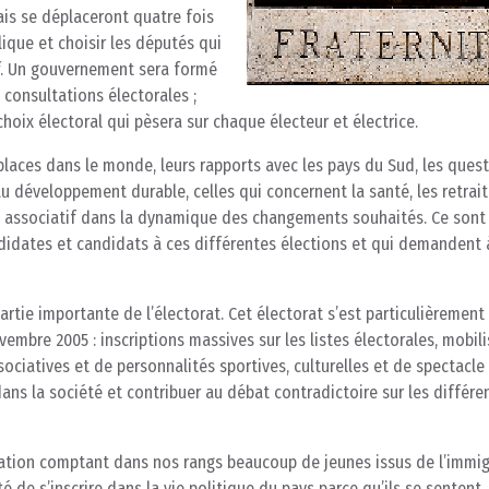
çais se déplaceront quatre fois
ique et choisir les députés qui
if. Un gouvernement sera formé
consultations électorales ;
choix électoral qui pèsera sur chaque électeur et électrice.
 places dans le monde, leurs rapports avec les pays du Sud, les ques
 au développement durable, celles qui concernent la santé, les retrait
t associatif dans la dynamique des changements souhaités. Ce sont
didates et candidats à ces différentes élections et qui demandent 
artie importante de l’électorat. Cet électorat s’est particulièrement
mbre 2005 : inscriptions massives sur les listes électorales, mobil
sociatives et de personnalités sportives, culturelles et de spectacle
dans la société et contribuer au débat contradictoire sur les différe
ation comptant dans nos rangs beaucoup de jeunes issus de l’immig
é de s’inscrire dans la vie politique du pays parce qu’ils se sentent