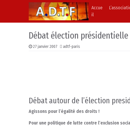
Accue
L’associat
Skip to content
Main Navigation
il
Débat élection présidentielle
27 janvier 2007
adtf-paris
Débat autour de l’élection presi
Agissons pour l’égalité des droits !
Pour une politique de lutte contre l’exclusion socia