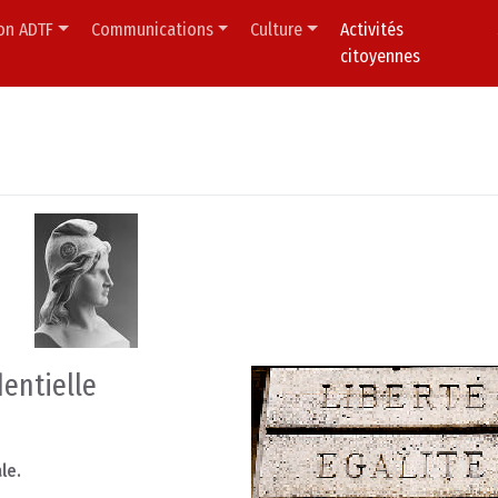
ion ADTF
Communications
Culture
Activités
citoyennes
dentielle
le.