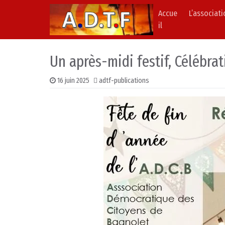
Accue
L’associat
Skip to content
Main Navigation
il
Un après-midi festif, Célébrat
16 juin 2025
adtf-publications