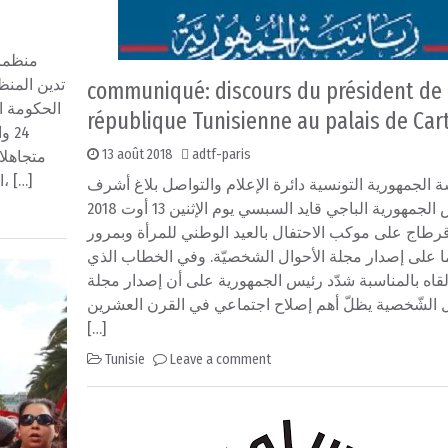
منظمات
تدين المنظ
communiqué: discours du président de 
الحكومة ا
république Tunisienne au palais de Ca
و ،
13 août 2018
adtf-paris
متجاهلا
الحكومات المتعاقبة منذ عشر سنوات ، بما فيها حكومته، […]
ة الجمهورية التونسية دائرة الإعلام والتواصل بلاغ أشرف
رئيس الجمهورية الباجي قايد السبسي يوم الإثنين 13 أوت 2018
رطاج على موكب الاحتفال بالعيد الوطني للمرأة وبمرور
62  على إصدار مجلة الأحوال الشخصيّة. وفي الخطاب الذي
لقاه بالمناسبة شدّد رئيس الجمهورية على أن إصدار مجلة
ل الشّخصية يظلّ أهم إصلاح اجتماعي في القرن العشرين
[…]
Tunisie
Leave a comment