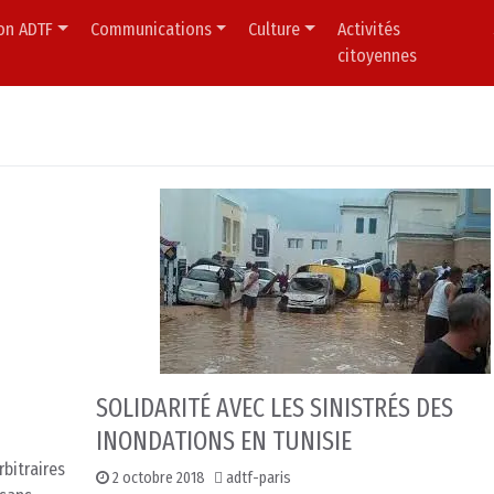
ion ADTF
Communications
Culture
Activités
citoyennes
SOLIDARITÉ AVEC LES SINISTRÉS DES
INONDATIONS EN TUNISIE
rbitraires
2 octobre 2018
adtf-paris