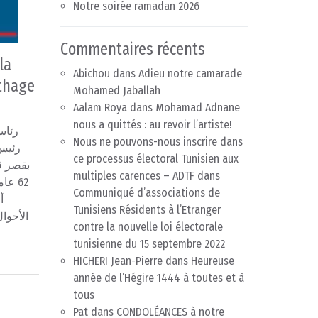
Notre soirée ramadan 2026
Commentaires récents
la
Abichou
dans
Adieu notre camarade
rthage
Mohamed Jaballah
Aalam Roya
dans
Mohamad Adnane
nous a quittés : au revoir l’artiste!
رئاس
Nous ne pouvons-nous inscrire dans
ce processus électoral Tunisien aux
بقصر ق
multiples carences – ADTF
dans
عاما
Communiqué d’associations de
أ
Tunisiens Résidents à l’Etranger
الأحوا
contre la nouvelle loi électorale
tunisienne du 15 septembre 2022
HICHERI Jean-Pierre
dans
Heureuse
année de l’Hégire 1444 à toutes et à
tous
Pat
dans
CONDOLÉANCES à notre