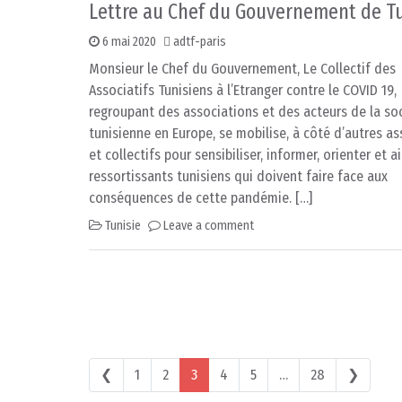
Lettre au Chef du Gouvernement de Tu
6 mai 2020
adtf-paris
Monsieur le Chef du Gouvernement, Le Collectif des
Associatifs Tunisiens à l’Etranger contre le COVID 19,
regroupant des associations et des acteurs de la soc
tunisienne en Europe, se mobilise, à côté d’autres a
et collectifs pour sensibiliser, informer, orienter et a
ressortissants tunisiens qui doivent faire face aux
conséquences de cette pandémie. […]
Tunisie
Leave a comment
Posts navigation
❮
1
2
3
4
5
…
28
❯