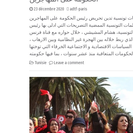
23 décembre 2020
adtf-paris
 تونسية تدين تحريض رئيس الحكومة على المهاجرين
مات التونسية الممضية التصريحات التي ادلى بها رئيس
لتونسية، هشام المشيشي ، خلال حواره مع قناة فرنس
24 الذي ربط خلاله بين الهجرة غير النظامية وبين الارهاب
 السياسات الاقتصادية و الاجتماعية الخرقاء التي توختها
Tunisie
Leave a comment