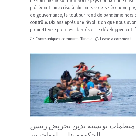
ne sont pas la solution Notre pays connaît une crise
précédent, une crise à plusieurs volets : économique,
de gouvernance, le tout sur fond de pandémie hors 
contrôle. Dix ans après une révolution que nous avo
prometteuse pour les libertés et le développement, 
Communiqués communs
,
Tunisie
Leave a comment
منظمات تونسية تدين تحريض رئيس
الحكومة على المهاجرين