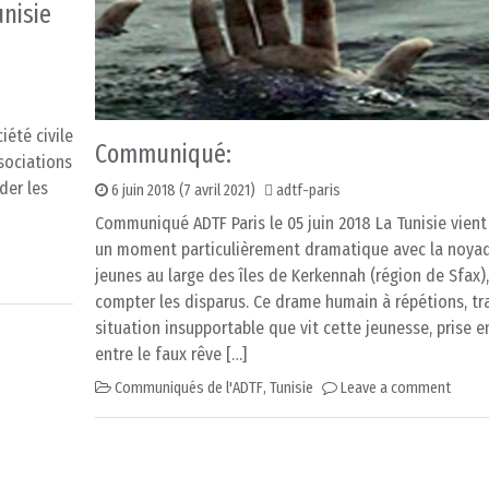
nisie
iété civile
Communiqué:
ssociations
ider les
6 juin 2018
(7 avril 2021)
adtf-paris
Communiqué ADTF Paris le 05 juin 2018 La Tunisie vient
un moment particulièrement dramatique avec la noya
jeunes au large des îles de Kerkennah (région de Sfax)
compter les disparus. Ce drame humain à répétions, tra
situation insupportable que vit cette jeunesse, prise 
entre le faux rêve […]
Communiqués de l'ADTF
,
Tunisie
Leave a comment