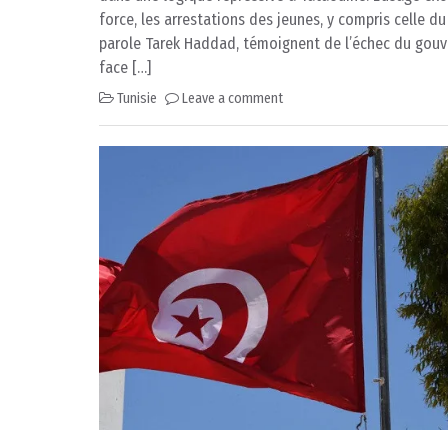
force, les arrestations des jeunes, y compris celle du
parole Tarek Haddad, témoignent de l’échec du gou
face […]
Tunisie
Leave a comment