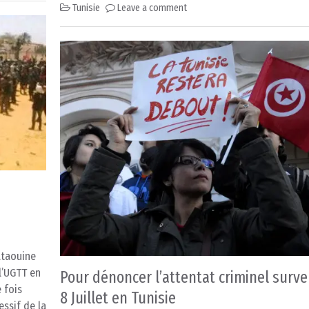
Tunisie
Leave a comment
Tataouine
l’UGTT en
Pour dénoncer l’attentat criminel surve
 fois
8 Juillet en Tunisie
essif de la