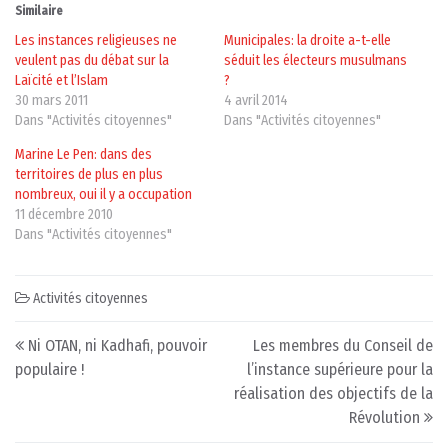
Similaire
Les instances religieuses ne
Municipales: la droite a-t-elle
veulent pas du débat sur la
séduit les électeurs musulmans
Laïcité et l’Islam
?
30 mars 2011
4 avril 2014
Dans "Activités citoyennes"
Dans "Activités citoyennes"
Marine Le Pen: dans des
territoires de plus en plus
nombreux, oui il y a occupation
11 décembre 2010
Dans "Activités citoyennes"
Activités citoyennes
Post navigation
Ni OTAN, ni Kadhafi, pouvoir
Les membres du Conseil de
populaire !
l’instance supérieure pour la
réalisation des objectifs de la
Révolution