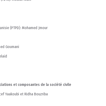
 Tunisie (PTPD): Mohamed Jmour
amed Goumani
elaïd
i
iations et composantes de la société civile
ncef Yaakoubi et Ridha Bouzriba