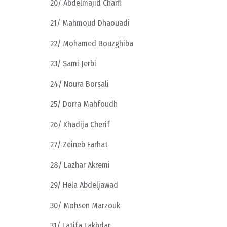
20/ Abdelmajid Charfi
21/ Mahmoud Dhaouadi
22/ Mohamed Bouzghiba
23/ Sami Jerbi
24/ Noura Borsali
25/ Dorra Mahfoudh
26/ Khadija Cherif
27/ Zeineb Farhat
28/ Lazhar Akremi
29/ Hela Abdeljawad
30/ Mohsen Marzouk
31/ Latifa Lakhdar