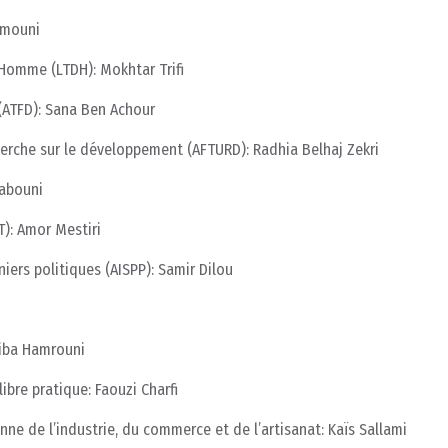
hmouni
’Homme (LTDH): Mokhtar Trifi
(ATFD): Sana Ben Achour
erche sur le développement (AFTURD): Radhia Belhaj Zekri
aabouni
T): Amor Mestiri
iers politiques (AISPP): Samir Dilou
jiba Hamrouni
ibre pratique: Faouzi Charfi
e de l’industrie, du commerce et de l’artisanat: Kaïs Sallami