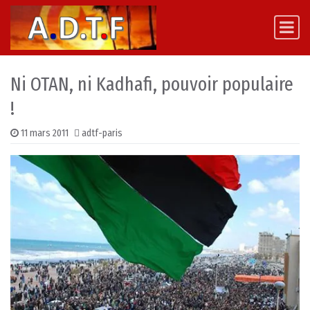
Skip to content
Main Navigation
Ni OTAN, ni Kadhafi, pouvoir populaire
!
11 mars 2011
adtf-paris