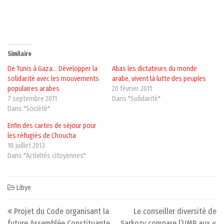
Similaire
De Tunis à Gaza… Développer la
Abas les dictateurs du monde
solidarité avec les mouvements
arabe, vivent la lutte des peuples
populaires arabes
20 février 2011
7 septembre 2011
Dans "Solidarité"
Dans "Société"
Enfin des cartes de séjour pour
les réfugiés de Choucha
18 juillet 2013
Dans "Activités citoyennes"
Libye
Post navigation
Projet du Code organisant la
Le conseiller diversité de
future Assemblée Constituante
Sarkozy compare l’UMP aux «