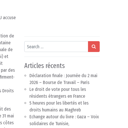
NU accuse
ation de
ntaine
Search
nale de
i) et
it
Articles récents
e par des
Déclaration finale : Journée du 2 mai
firment-
2026 – Bourse de Travail – Paris
Le droit de vote pour tous les
s Droits
résidents étrangers en France
5 heures pour les libertés et les
it des
droits humains au Maghreb
e 31 mai
Echange autour du livre : Gaza – Voix
es côtes
solidaires de Tunisie,