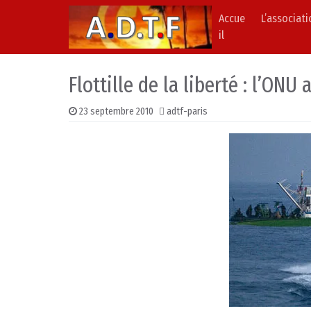
Accue
L’associat
Skip to content
Main Navigation
il
Flottille de la liberté : l’ONU
23 septembre 2010
adtf-paris