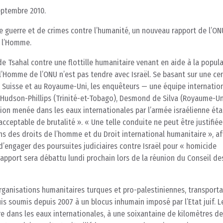
septembre 2010.
e guerre et de crimes contre l’humanité, un nouveau rapport de l’O
e l’Homme.
r de Tsahal contre une flottille humanitaire venant en aide à la popul
l’Homme de l’ONU n’est pas tendre avec Israël. Se basant sur une ce
en Suisse et au Royaume-Uni, les enquêteurs — une équipe internatio
Hudson-Phillips (Trinité-et-Tobago), Desmond de Silva (Royaume-Un
ion menée dans les eaux internationales par l’armée israélienne éta
acceptable de brutalité ». « Une telle conduite ne peut être justifié
ons des droits de l’homme et du Droit international humanitaire », af
 d’engager des poursuites judiciaires contre Israël pour « homicide
rapport sera débattu lundi prochain lors de la réunion du Conseil de
s organisations humanitaires turques et pro-palestiniennes, transporta
s soumis depuis 2007 à un blocus inhumain imposé par l’Etat juif. L
ore dans les eaux internationales, à une soixantaine de kilomètres d