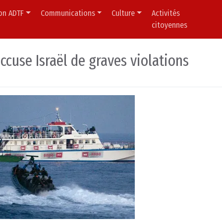
ion ADTF
Communications
Culture
Activités
citoyennes
 accuse Israël de graves violations