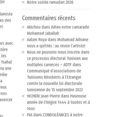
qui
Notre soirée ramadan 2026
slamiste
Commentaires récents
ces des
et
Abichou
dans
Adieu notre camarade
Mohamed Jaballah
Aalam Roya
dans
Mohamad Adnane
urs avec
nous a quittés : au revoir l’artiste!
stère
Nous ne pouvons-nous inscrire dans
 les
ce processus électoral Tunisien aux
 Tsahal
multiples carences – ADTF
dans
via une
Communiqué d’associations de
Uribe
Tunisiens Résidents à l’Etranger
sa
contre la nouvelle loi électorale
deux
tunisienne du 15 septembre 2022
e nos
HICHERI Jean-Pierre
dans
Heureuse
 exercer
année de l’Hégire 1444 à toutes et à
tous
Pat
dans
CONDOLÉANCES à notre
NU