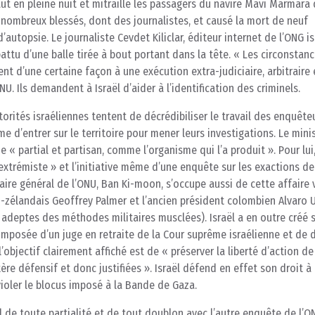
t en pleine nuit et mitraillé les passagers du navire Mavi Marmara 
e nombreux blessés, dont des journalistes, et causé la mort de neuf
d’autopsie. Le journaliste Cevdet Kiliclar, éditeur internet de l’ONG i
attu d’une balle tirée à bout portant dans la tête. « Les circonstan
t d’une certaine façon à une exécution extra-judiciaire, arbitraire 
U. Ils demandent à Israël d’aider à l’identification des criminels.
rités israéliennes tentent de décrédibiliser le travail des enquête
e d’entrer sur le territoire pour mener leurs investigations. Le mini
e « partial et partisan, comme l’organisme qui l’a produit ». Pour lui,
extrémiste » et l’initiative même d’une enquête sur les exactions de
aire général de l’ONU, Ban Ki-moon, s’occupe aussi de cette affaire 
-zélandais Geoffrey Palmer et l’ancien président colombien Alvaro 
 adeptes des méthodes militaires musclées). Israël a en outre créé 
mposée d’un juge en retraite de la Cour suprême israélienne et de 
’objectif clairement affiché est de « préserver la liberté d’action d
re défensif et donc justifiées ». Israël défend en effet son droit à
violer le blocus imposé à la Bande de Gaza.
 de toute partialité et de tout doublon avec l’autre enquête de l’O