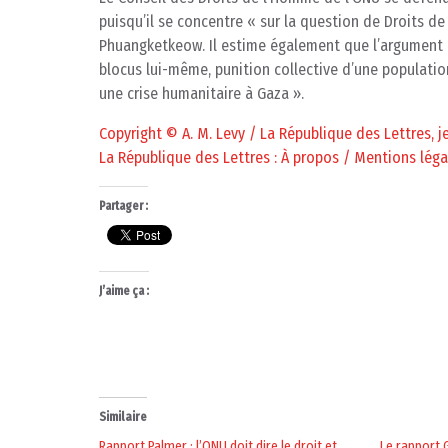
puisqu’il se concentre « sur la question de Droits d
Phuangketkeow. Il estime également que l’argument is
blocus lui-même, punition collective d’une population c
une crise humanitaire à Gaza ».
Copyright © A. M. Levy / La République des Lettres, 
La République des Lettres : À propos / Mentions léga
Partager :
J’aime ça :
Similaire
Rapport Palmer : l’ONU doit dire le droit et
Le rapport 