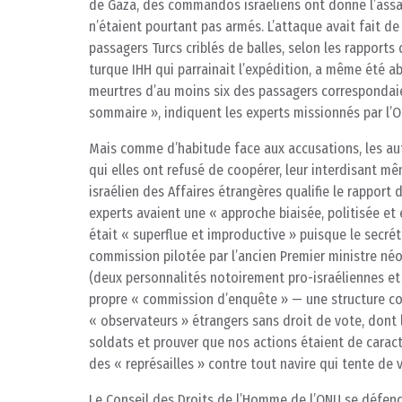
de Gaza, des commandos israéliens ont donné l’assau
n’étaient pourtant pas armés. L’attaque avait fait d
passagers Turcs criblés de balles, selon les rapports 
turque IHH qui parrainait l’expédition, a même été ab
meurtres d’au moins six des passagers correspondaien
sommaire », indiquent les experts missionnés par l’ON
Mais comme d’habitude face aux accusations, les auto
qui elles ont refusé de coopérer, leur interdisant mêm
israélien des Affaires étrangères qualifie le rapport d
experts avaient une « approche biaisée, politisée et 
était « superflue et improductive » puisque le secrét
commission pilotée par l’ancien Premier ministre néo
(deux personnalités notoirement pro-israéliennes et
propre « commission d’enquête » — une structure co
« observateurs » étrangers sans droit de vote, dont l
soldats et prouver que nos actions étaient de caractè
des « représailles » contre tout navire qui tente de 
Le Conseil des Droits de l’Homme de l’ONU se défend