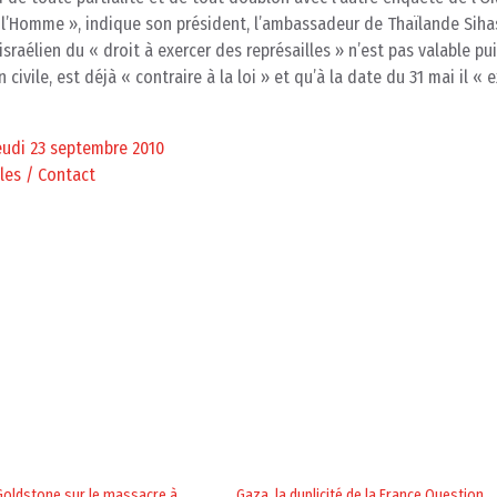
e l’Homme », indique son président, l’ambassadeur de Thaïlande Siha
raélien du « droit à exercer des représailles » n’est pas valable pu
ivile, est déjà « contraire à la loi » et qu’à la date du 31 mai il « e
jeudi 23 septembre 2010
les / Contact
Goldstone sur le massacre à
Gaza, la duplicité de la France Question