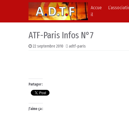
Accue
L’associat
Skip to content
Main Navigation
il
ATF-Paris Infos N°7
22 septembre 2010
adtf-paris
Partager :
J’aime ça :