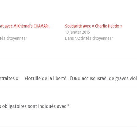
bat avec M.Khémaïs CHAMARI,
Solidarité avec « Charlie Hebdo »
10 janvier 2015
ités citoyennes"
Dans "Activités citoyennes"
etraites »
Flottille de la liberté : l’ONU accuse Israël de graves vio
 obligatoires sont indiqués avec
*