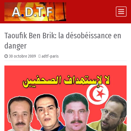
Skip to content
Main Navigation
Taoufik Ben Brik: la désobéissance en
danger
30 octobre 2009
adtf-paris