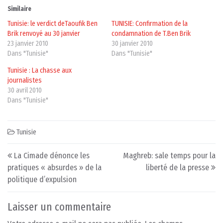
Similaire
Tunisie: le verdict deTaoufik Ben
TUNISIE: Confirmation de la
Brik renvoyé au 30 janvier
condamnation de T.Ben Brik
23 janvier 2010
30 janvier 2010
Dans "Tunisie"
Dans "Tunisie"
Tunisie : La chasse aux
journalistes
30 avril 2010
Dans "Tunisie"
Tunisie
Post navigation
La Cimade dénonce les
Maghreb: sale temps pour la
pratiques « absurdes » de la
liberté de la presse
politique d’expulsion
Laisser un commentaire