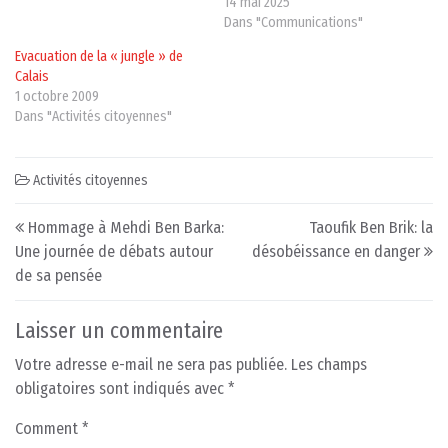
14 mai 2025
Dans "Communications"
Evacuation de la « jungle » de
Calais
1 octobre 2009
Dans "Activités citoyennes"
Activités citoyennes
Post navigation
Hommage à Mehdi Ben Barka:
Taoufik Ben Brik: la
Une journée de débats autour
désobéissance en danger
de sa pensée
Laisser un commentaire
Votre adresse e-mail ne sera pas publiée.
Les champs
obligatoires sont indiqués avec
*
Comment
*