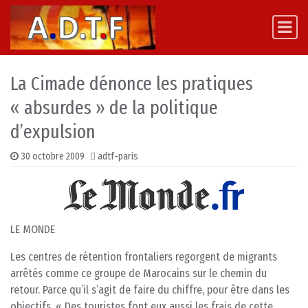
Skip to content
Main Navigation
La Cimade dénonce les pratiques
« absurdes » de la politique
d’expulsion
30 octobre 2009
adtf-paris
LE MONDE
Les centres de rétention frontaliers regorgent de migrants
arrêtés comme ce groupe de Marocains sur le chemin du
retour. Parce qu’il s’agit de faire du chiffre, pour être dans les
objectifs. « Des touristes font eux aussi les frais de cette