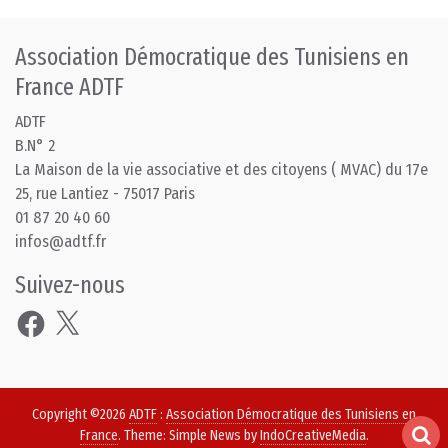
Association Démocratique des Tunisiens en
France ADTF
ADTF
B.N° 2
La Maison de la vie associative et des citoyens ( MVAC) du 17e
25, rue Lantiez - 75017 Paris
01 87 20 40 60
infos@adtf.fr
Suivez-nous
Facebook
X
Copyright ©2026
ADTF
:
Association Démocratique des Tunisiens en
France
. Theme: Simple News by
IndoCreativeMedia
.