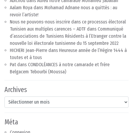
Abichou
dans
Adieu notre camarade Mohamed Jaballah
Aalam Roya
dans
Mohamad Adnane nous a quittés : au
revoir l’artiste!
Nous ne pouvons-nous inscrire dans ce processus électoral
Tunisien aux multiples carences – ADTF
dans
Communiqué
d’associations de Tunisiens Résidents à l’Etranger contre la
nouvelle loi électorale tunisienne du 15 septembre 2022
HICHERI Jean-Pierre
dans
Heureuse année de l’Hégire 1444 à
toutes et à tous
Pat
dans
CONDOLÉANCES à notre camarade et frère
Belgacem Tebourbi (Moussa)
Archives
Archives
Méta
Connexion