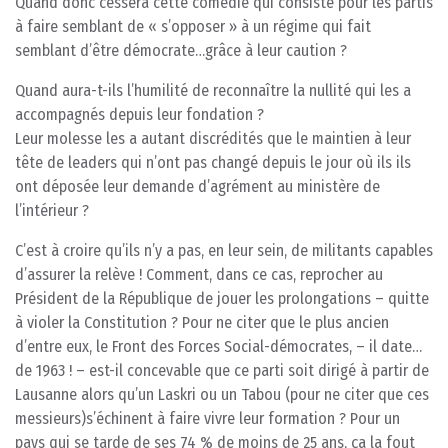
Quand donc cessera cette comédie qui consiste pour les partis
à faire semblant de « s’opposer » à un régime qui fait
semblant d’être démocrate…grâce à leur caution ?
Quand aura-t-ils l’humilité de reconnaître la nullité qui les a
accompagnés depuis leur fondation ?
Leur molesse les a autant discrédités que le maintien à leur
tête de leaders qui n’ont pas changé depuis le jour où ils ils
ont déposée leur demande d’agrément au ministère de
l’intérieur ?
C’est à croire qu’ils n’y a pas, en leur sein, de militants capables
d’assurer la relève ! Comment, dans ce cas, reprocher au
Président de la République de jouer les prolongations – quitte
à violer la Constitution ? Pour ne citer que le plus ancien
d’entre eux, le Front des Forces Social-démocrates, – il date…
de 1963 ! – est-il concevable que ce parti soit dirigé à partir de
Lausanne alors qu’un Laskri ou un Tabou (pour ne citer que ces
messieurs)s’échinent à faire vivre leur formation ? Pour un
pays qui se tarde de ses 74 % de moins de 25 ans, ça la fout