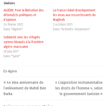
Similaire
ALGÉRIE: Pour la libération des
La France réduit drastiquement
détenu(e)s politiques et
les visas aux ressortissants du
d’opinion
Maghreb
24 février 2022
2 octobre 2021
Dans "Algérie"
Dans "Activités citoyennes"
Solidarité avec les réfugiés
syriens bloqués à la frontière
algéro-marocaine
20 juin 2017
Dans "Syrie"
Algérie
Post navigation
44 ème anniversaire de
« L’opposition instrumentalise
l’enlèvement de Mehdi Ben
les droits de l’homme », selon
Barka
le gouvernement tunisien