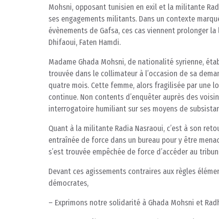
Mohsni, opposant tunisien en exil et la militante Ra
ses engagements militants. Dans un contexte marqué 
évènements de Gafsa, ces cas viennent prolonger la l
Dhifaoui, Faten Hamdi.
Madame Ghada Mohsni, de nationalité syrienne, établi
trouvée dans le collimateur à l’occasion de sa dema
quatre mois. Cette femme, alors fragilisée par une lo
continue. Non contents d’enquêter auprès des voisins
interrogatoire humiliant sur ses moyens de subsistanc
Quant à la militante Radia Nasraoui, c’est à son reto
entraînée de force dans un bureau pour y être menacée
s’est trouvée empêchée de force d’accéder au tribuna
Devant ces agissements contraires aux règles éléme
démocrates,
– Exprimons notre solidarité à Ghada Mohsni et Radh