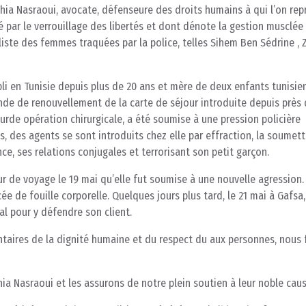
dhia Nasraoui, avocate, défenseure des droits humains à qui l’on re
par le verrouillage des libertés et dont dénote la gestion musclée
iste des femmes traquées par la police, telles Sihem Ben Sédrine , 
 en Tunisie depuis plus de 20 ans et mère de deux enfants tunisien
nde de renouvellement de la carte de séjour introduite depuis près
urde opération chirurgicale, a été soumise à une pression policière
, des agents se sont introduits chez elle par effraction, la soumett
e, ses relations conjugales et terrorisant son petit garçon.
ur de voyage le 19 mai qu’elle fut soumise à une nouvelle agression. 
 de fouille corporelle. Quelques jours plus tard, le 21 mai à Gafsa,
l pour y défendre son client.
ntaires de la dignité humaine et du respect du aux personnes, nou
ia Nasraoui et les assurons de notre plein soutien à leur noble cau