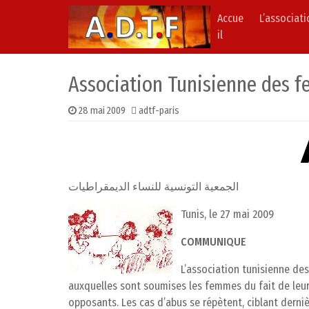
Accue
L’associat
Skip to content
Main Navigation
il
Association Tunisienne des 
28 mai 2009
adtf-paris
الجمعية التونسية للنساء الديمقراطيات
Tunis, le 27 mai 2009
COMMUNIQUE
L’association tunisienne de
auxquelles sont soumises les femmes du fait de leurs
opposants. Les cas d’abus se répètent, ciblant dern