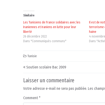
Similaire
Les Tunisiens de France solidaires avec les
Il est de no
Iraniennes et Iraniens en lutte pour leur
terrorisme e
liberté
haine
26 décembre 2022
4 novembre
Dans "Communiqués communs"
Dans "Activ
Tunisie
Post navigation
Soutien scolaire Bac 2009
Laisser un commentaire
Votre adresse e-mail ne sera pas publiée.
Les champs
Comment
*