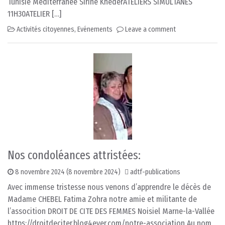
Tunisie Méditerranée Sirine KhederATELIERS SIMULTANÉS
11H30ATELIER […]
Activités citoyennes
,
Evénements
Leave a comment
Nos condoléances attristées:
8 novembre 2024
(8 novembre 2024)
adtf-publications
Avec immense tristesse nous venons d’apprendre le décès de
Madame CHEBEL Fatima Zohra notre amie et militante de
l’assocition DROIT DE CITE DES FEMMES Noisiel Marne-la-Vallée
https://droitdeciter.blog4ever.com/notre-association Au nom