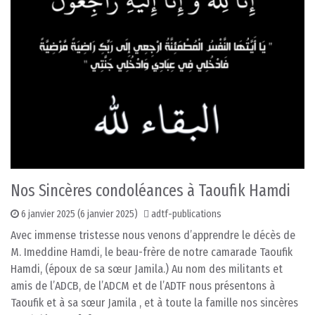
Nos Sincères condoléances à Taoufik Hamdi
6 janvier 2025
(6 janvier 2025)
adtf-publications
Avec immense tristesse nous venons d’apprendre le décès de
M. Imeddine Hamdi, le beau-frère de notre camarade Taoufik
Hamdi, (époux de sa sœur Jamila.) Au nom des militants et
amis de l’ADCB, de l’ADCM et de l’ADTF nous présentons à
Taoufik et à sa sœur Jamila , et à toute la famille nos sincères