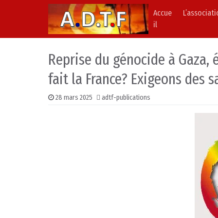
Accue
L’associat
Skip to content
Main Navigation
il
Reprise du génocide à Gaza, 
fait la France? Exigeons des s
28 mars 2025
adtf-publications