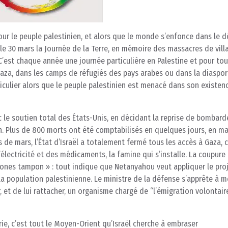
our le peuple palestinien, et alors que le monde s’enfonce dans le d
 le 30 mars la Journée de la Terre, en mémoire des massacres de vill
 C’est chaque année une journée particulière en Palestine et pour tou
à Gaza, dans les camps de réfugiés des pays arabes ou dans la diaspo
ticulier alors que le peuple palestinien est menacé dans son existen
vec le soutien total des États-Unis, en décidant la reprise de bombar
. Plus de 800 morts ont été comptabilisés en quelques jours, en ma
de mars, l’État d’Israël a totalement fermé tous les accès à Gaza, c
 l’électricité et des médicaments, la famine qui s’installe. La coupure
 zones tampon » : tout indique que Netanyahou veut appliquer le pro
a population palestinienne. Le ministre de la défense s’apprête à m
 et de lui rattacher, un organisme chargé de “l’émigration volontair
rie, c’est tout le Moyen-Orient qu’Israël cherche à embraser