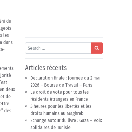
éni du
ageois
s les
ra dans
Search
ce-
Articles récents
dements
jorité
Déclaration finale : Journée du 2 mai
’est
2026 – Bourse de Travail – Paris
 en deux
Le droit de vote pour tous les
jet de
résidents étrangers en France
ettre
5 heures pour les libertés et les
e” des
droits humains au Maghreb
Echange autour du livre : Gaza – Voix
solidaires de Tunisie,