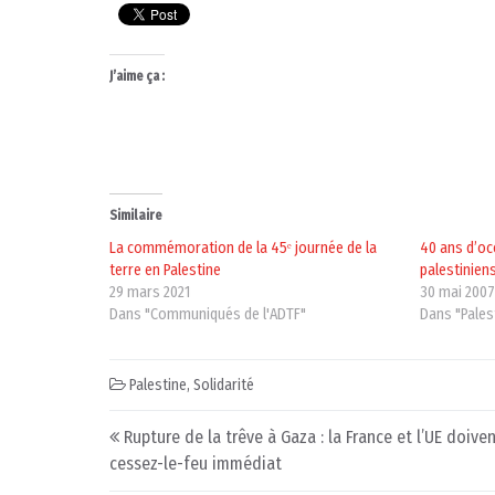
J’aime ça :
Similaire
La commémoration de la 45ᵉ journée de la
40 ans d’oc
terre en Palestine
palestiniens 
29 mars 2021
30 mai 200
Dans "Communiqués de l'ADTF"
Dans "Pales
Palestine
,
Solidarité
Post navigation
Rupture de la trêve à Gaza : la France et l’UE doive
cessez-le-feu immédiat