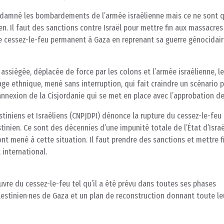
ndamné les bombardements de l’armée israélienne mais ce ne sont 
en. Il faut des sanctions contre Israël pour mettre fin aux massacres
de cessez-le-feu permanent à Gaza en reprenant sa guerre génocidai
 assiégée, déplacée de force par les colons et l’armée israélienne, l
age ethnique, mené sans interruption, qui fait craindre un scénario 
annexion de la Cisjordanie qui se met en place avec l’approbation d
estiniens et Israéliens (CNPJDPI) dénonce la rupture du cessez-le-feu
tinien. Ce sont des décennies d’une impunité totale de l’État d’Israë
ont mené à cette situation. Il faut prendre des sanctions et mettre f
 international.
vre du cessez-le-feu tel qu’il a été prévu dans toutes ses phases
lestinien·nes de Gaza et un plan de reconstruction donnant toute le