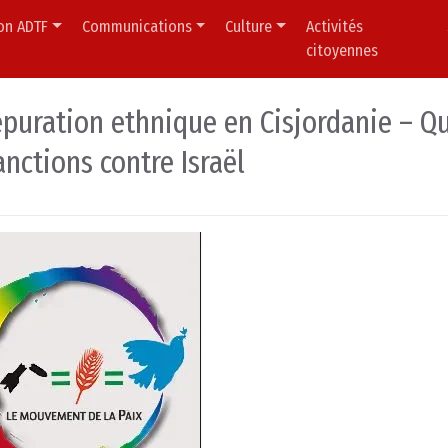
ion ADTF
Communications
Culture
Activités
citoyennes
épuration ethnique en Cisjordanie – Q
anctions contre Israël