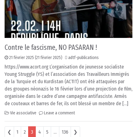
Contre le fascisme, NO PASARAN !
21 février 2025
(21 février 2025)
adtf-publications
https://www.acort.org L’organisation de jeunesse socialiste
Young Struggle (YS) et l’association des Travailleurs Immigrés
de la Turquie et du Kurdistan (ACTIT) ont été attaquées par
des groupes néonazis le 16 février lors d’une projection de film,
organisée dans le cadre d’une campagne antifasciste. Armés
de couteaux et barres de fer, ils ont blessé un membre de […]
Vie associative
Leave a comment
Posts navigation
❮
1
2
3
4
5
…
136
❯