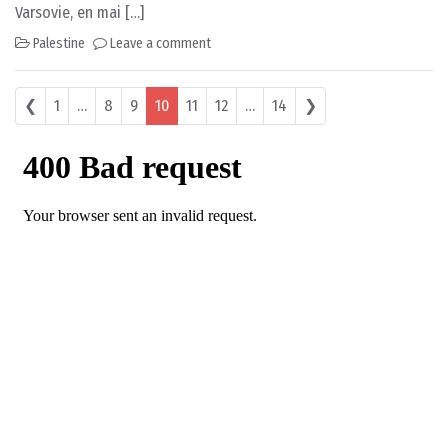
Varsovie, en mai […]
Palestine
Leave a comment
Posts navigation
❮
1
…
8
9
10
11
12
…
14
❯