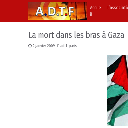
Accue
L’associat
Skip to content
Main Navigation
il
La mort dans les bras à Gaza
9 janvier 2009
adtf-paris