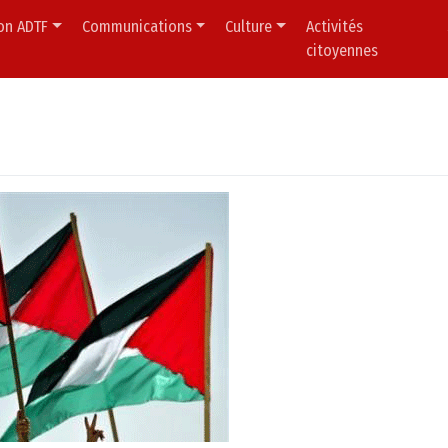
ion ADTF
Communications
Culture
Activités
citoyennes