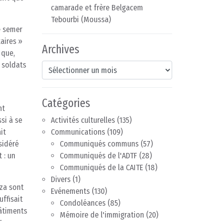
camarade et frère Belgacem
Tebourbi (Moussa)
e semer
aires »
Archives
 que,
s soldats
Archives
Catégories
nt
si à se
Activités culturelles
(135)
it
Communications
(109)
sidéré
Communiqués communs
(57)
 : un
Communiqués de l'ADTF
(28)
Communiqués de la CAITE
(18)
Divers
(1)
aza sont
Evénements
(130)
uffisait
Condoléances
(85)
bâtiments
Mémoire de l'immigration
(20)