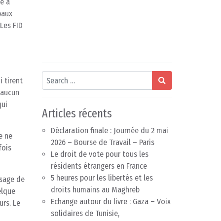
e à
paux
 Les FID
Search
 tirent
t aucun
qui
Articles récents
Déclaration finale : Journée du 2 mai
e ne
2026 – Bourse de Travail – Paris
fois
Le droit de vote pour tous les
résidents étrangers en France
5 heures pour les libertés et les
ssage de
droits humains au Maghreb
elque
Echange autour du livre : Gaza – Voix
urs. Le
solidaires de Tunisie,