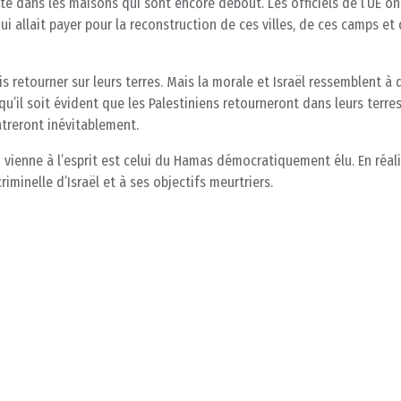
té dans les maisons qui sont encore debout. Les officiels de l’UE on
i allait payer pour la reconstruction de ces villes, de ces camps et
s retourner sur leurs terres. Mais la morale et Israël ressemblent à 
 qu’il soit évident que les Palestiniens retourneront dans leurs terres
entreront inévitablement.
 vienne à l’esprit est celui du Hamas démocratiquement élu. En réal
iminelle d’Israël et à ses objectifs meurtriers.