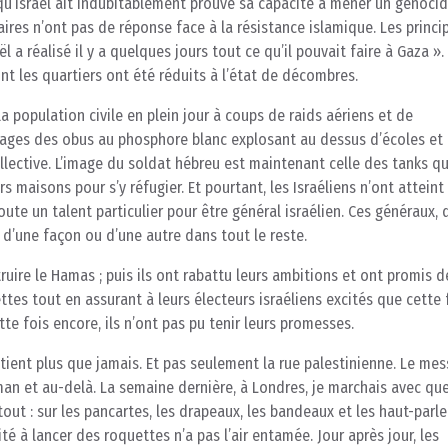
qu’Israël ait indubitablement prouvé sa capacité à mener un génocid
taires n’ont pas de réponse face à la résistance islamique. Les princi
l a réalisé il y a quelques jours tout ce qu’il pouvait faire à Gaza ».
t les quartiers ont été réduits à l’état de décombres.
 population civile en plein jour à coups de raids aériens et de
mages des obus au phosphore blanc explosant au dessus d’écoles et
ective. L’image du soldat hébreu est maintenant celle des tanks qui
s maisons pour s’y réfugier. Et pourtant, les Israéliens n’ont attein
oute un talent particulier pour être général israélien. Ces généraux, 
 d’une façon ou d’une autre dans tout le reste.
truire le Hamas ; puis ils ont rabattu leurs ambitions et ont promis d
tes tout en assurant à leurs électeurs israéliens excités que cette 
tte fois encore, ils n’ont pas pu tenir leurs promesses.
utient plus que jamais. Et pas seulement la rue palestinienne. Le me
n et au-delà. La semaine dernière, à Londres, je marchais avec qu
ut : sur les pancartes, les drapeaux, les bandeaux et les haut-parle
é à lancer des roquettes n’a pas l’air entamée. Jour après jour, les