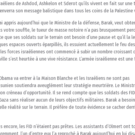
éliens de Ashdod, Ashkelon et Sderot qu’ils vivent en fait sur une 
enverra son message balistique dans tous les coins de la Palestine 
ai appris aujourd’hui que le Ministre de la défense, Barak, veut obte
s votre souffle, le tueur de masse notoire n’a pas brusquement per
e que ses soldats sur le terrain ont besoin d’une pause et qu’il la le
es espaces ouverts éparpillés, ils essuient actuellement le feu des
, les forces israéliennes ont commencé à subir un nombre croissant 
 ville s’est heurtée à une vive résistance. L’armée israélienne est une
Obama va entrer à la Maison Blanche et les Israéliens ne sont pas
unien soutiendra aveuglément leur stratégie meurtrière. Le Ministr
on créneau d’opportunité. Il se rend compte que les soldats des FID
aza sans réaliser aucun de leurs objectifs militaires. Barak a besoi
e réalité sur le terrain. Il préfère de toute évidence se cacher derr
 encore, les FID n’étaient pas prêtes. Les assistants d’Olmert ont t
mment, l’un d’entre eux l’a reproché à Barak aujourd’hui en lui di