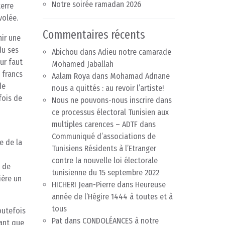
Notre soirée ramadan 2026
terre
volée.
Commentaires récents
nir une
du ses
Abichou
dans
Adieu notre camarade
ur faut
Mohamed Jaballah
 francs
Aalam Roya
dans
Mohamad Adnane
de
nous a quittés : au revoir l’artiste!
 fois de
Nous ne pouvons-nous inscrire dans
ce processus électoral Tunisien aux
multiples carences – ADTF
dans
Communiqué d’associations de
e de la
Tunisiens Résidents à l’Etranger
contre la nouvelle loi électorale
n de
tunisienne du 15 septembre 2022
ière un
HICHERI Jean-Pierre
dans
Heureuse
année de l’Hégire 1444 à toutes et à
tous
outefois
Pat
dans
CONDOLÉANCES à notre
sant que