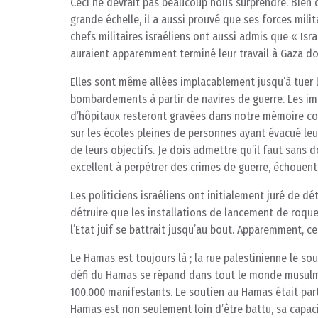
Ceci ne devrait pas beaucoup nous surprendre. Bien 
grande échelle, il a aussi prouvé que ses forces mili
chefs militaires israéliens ont aussi admis que « Israë
auraient apparemment terminé leur travail à Gaza don
Elles sont même allées implacablement jusqu’à tuer la
bombardements à partir de navires de guerre. Les i
d’hôpitaux resteront gravées dans notre mémoire coll
sur les écoles pleines de personnes ayant évacué leur
de leurs objectifs. Je dois admettre qu’il faut sans d
excellent à perpétrer des crimes de guerre, échouent
Les politiciens israéliens ont initialement juré de dé
détruire que les installations de lancement de roquet
l’Etat juif se battrait jusqu’au bout. Apparemment, ce
Le Hamas est toujours là ; la rue palestinienne le so
défi du Hamas se répand dans tout le monde musulma
100.000 manifestants. Le soutien au Hamas était parto
Hamas est non seulement loin d’être battu, sa capacit