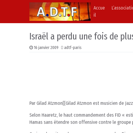
Accue
L’associat
Skip to content
Main Navigation
il
Israël a perdu une fois de plu
16 janvier 2009
adtf-paris
Par Gilad Atzmon[[Gilad Atzmon est musicien de Jazz,
Selon Haaretz, le haut commandement des FID « estim
Hamas sans étendre son offensive contre le groupe p