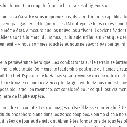
ui donnent un coup de fouet, à lui et à ses dirigeants ».
t coincés à Gaza. Ne vous méprenez pas, ils sont toujours capables d
uvent pas gagner cette guerre. Les FAI ont épuisé leurs cibles « milit
 le même état. A mesure que les nouvelles arrivent il devient évident
aéliens sont à la merci du Hamas. J’ai lu aujourd’hui sur Ynet que de
 l’ennemi » « nous sommes touchés et nous ne savons pas par qui ni
e la persévérance héroïque. Ses combattants sur le terrain se batte
ne la plus létale. De même, le leadership politique du Hamas a réus
lit actuel. Espérer que le Hamas serait renversé ou discrédité n’éta
nternationale commence a accepter largement le Hamas qui est con
sible. Israël, en revanche, est considéré pour ce qu’il est vraiment
uerre de la pire espèce.
s prendre en compte. Les dommages qu’Israël laisse derrière lui à G
épandu du phosphore blanc dans les zones peuplées. Comme si cela ne s
utilisées de jour et de nuit ont ébranlé les fondations de tous les 