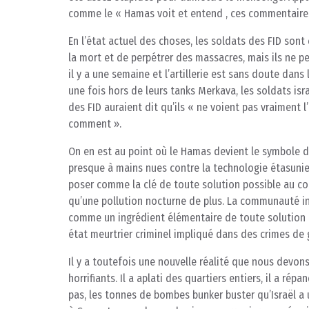
comme le « Hamas voit et entend , ces commentaires l
En l’état actuel des choses, les soldats des FID son
la mort et de perpétrer des massacres, mais ils ne pe
il y a une semaine et l’artillerie est sans doute dans
une fois hors de leurs tanks Merkava, les soldats isr
des FID auraient dit qu’ils « ne voient pas vraiment
comment ».
On en est au point où le Hamas devient le symbole d
presque à mains nues contre la technologie étasunien
poser comme la clé de toute solution possible au conf
qu’une pollution nocturne de plus. La communauté i
comme un ingrédient élémentaire de toute solution pos
état meurtrier criminel impliqué dans des crimes de g
Il y a toutefois une nouvelle réalité que nous devon
horrifiants. Il a aplati des quartiers entiers, il a r
pas, les tonnes de bombes bunker buster qu’Israël a 