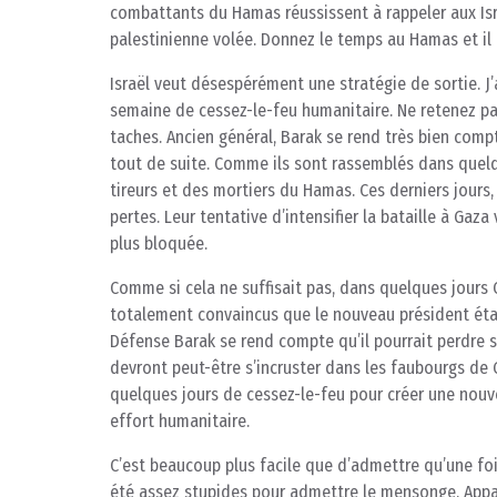
combattants du Hamas réussissent à rappeler aux Isra
palestinienne volée. Donnez le temps au Hamas et il 
Israël veut désespérément une stratégie de sortie. J’
semaine de cessez-le-feu humanitaire. Ne retenez pa
taches. Ancien général, Barak se rend très bien compt
tout de suite. Comme ils sont rassemblés dans quelqu
tireurs et des mortiers du Hamas. Ces derniers jours
pertes. Leur tentative d’intensifier la bataille à Gaza
plus bloquée.
Comme si cela ne suffisait pas, dans quelques jours 
totalement convaincus que le nouveau président étas
Défense Barak se rend compte qu’il pourrait perdre s
devront peut-être s’incruster dans les faubourgs de G
quelques jours de cessez-le-feu pour créer une nouvell
effort humanitaire.
C’est beaucoup plus facile que d’admettre qu’une fois
été assez stupides pour admettre le mensonge. Appare