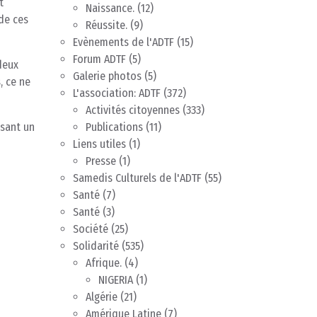
t
Naissance.
(12)
 de ces
Réussite.
(9)
Evènements de l'ADTF
(15)
Forum ADTF
(5)
deux
Galerie photos
(5)
, ce ne
L'association: ADTF
(372)
Activités citoyennes
(333)
isant un
Publications
(11)
Liens utiles
(1)
Presse
(1)
Samedis Culturels de l'ADTF
(55)
Santé
(7)
Santé
(3)
Société
(25)
Solidarité
(535)
Afrique.
(4)
NIGERIA
(1)
Algérie
(21)
Amérique Latine
(7)