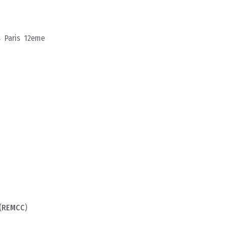
rs Paris 12eme
(
REMCC
)