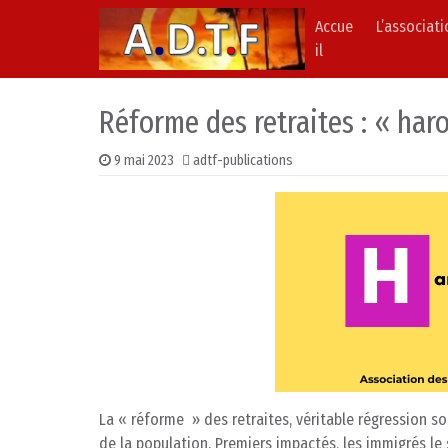
Accue
L’associat
Skip to content
Main Navigation
il
Réforme des retraites : « har
9 mai 2023
adtf-publications
La « réforme » des retraites, véritable régression s
de la population. Premiers impactés, les immigrés le 