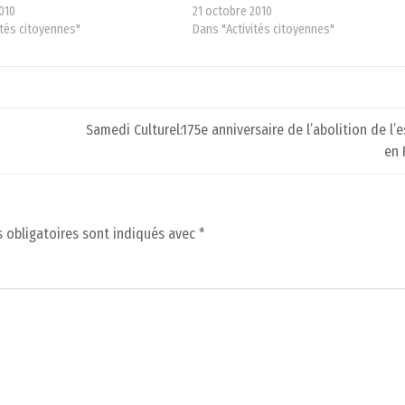
010
21 octobre 2010
ités citoyennes"
Dans "Activités citoyennes"
Samedi Culturel:175e anniversaire de l’abolition de l’
en 
 obligatoires sont indiqués avec
*