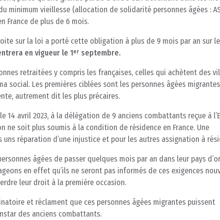
 du minimum vieillesse (allocation de solidarité personnes âgées : A
en France de plus de 6 mois.
e sur la loi a porté cette obligation à plus de 9 mois par an sur le
er
entrera en vigueur le 1
septembre.
onnes retraitées y compris les françaises, celles qui achètent des vi
ma social. Les premières ciblées sont les personnes âgées migrantes
nte, autrement dit les plus précaires.
 14 avril 2023, à la délégation de 9 anciens combattants reçue à l’E
ion ne soit plus soumis à la condition de résidence en France. Une
s uns réparation d’une injustice et pour les autres assignation à rés
personnes âgées de passer quelques mois par an dans leur pays d’or
ageons en effet qu’ils ne seront pas informés de ces exigences nouv
erdre leur droit à la première occasion.
inatoire et réclament que ces personnes âgées migrantes puissent
’instar des anciens combattants.