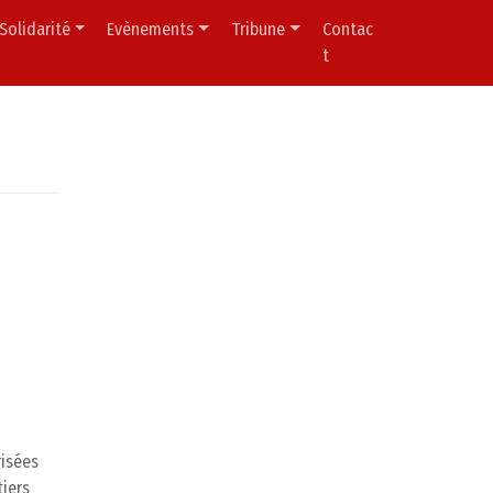
Solidarité
Evènements
Tribune
Contac
t
risées
tiers