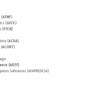
 (
ATMF
)
.s (
GIST
I)
s (
FTCR)
érie (
ACDA
)
 (
ACORT
)
yage
ance (ADTF)
isparus Sahraouis (AFAPREDESA)