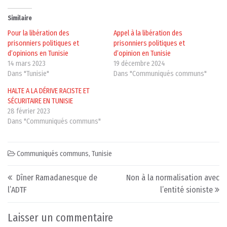
Similaire
Pour la libération des
Appel à la libération des
prisonniers politiques et
prisonniers politiques et
d’opinions en Tunisie
d’opinion en Tunisie
14 mars 2023
19 décembre 2024
Dans "Tunisie"
Dans "Communiqués communs"
HALTE A LA DÉRIVE RACISTE ET
SÉCURITAIRE EN TUNISIE
28 février 2023
Dans "Communiqués communs"
Communiqués communs
,
Tunisie
Post navigation
Dîner Ramadanesque de
Non à la normalisation avec
l’ADTF
l’entité sioniste
Laisser un commentaire