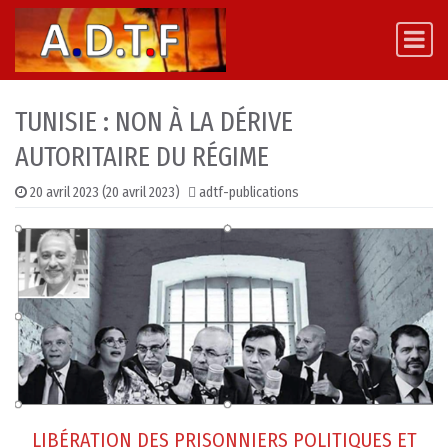
Skip to content
Main Navigation
TUNISIE : NON À LA DÉRIVE
AUTORITAIRE DU RÉGIME
20 avril 2023
(20 avril 2023)
adtf-publications
LIBÉRATION DES PRISONNIERS POLITIQUES ET