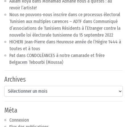
Aalam Roya
dans
Mohamad Adnane nous a quittés : au
revoir l’artiste!
Nous ne pouvons-nous inscrire dans ce processus électoral
Tunisien aux multiples carences – ADTF
dans
Communiqué
d’associations de Tunisiens Résidents à l’Etranger contre la
nouvelle loi électorale tunisienne du 15 septembre 2022
HICHERI Jean-Pierre
dans
Heureuse année de l’Hégire 1444 à
toutes et à tous
Pat
dans
CONDOLÉANCES à notre camarade et frère
Belgacem Tebourbi (Moussa)
Archives
Archives
Méta
Connexion
Flux des publications