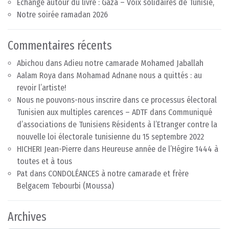
Echange autour du livre : Gaza – Voix solidaires de Tunisie,
Notre soirée ramadan 2026
Commentaires récents
Abichou
dans
Adieu notre camarade Mohamed Jaballah
Aalam Roya
dans
Mohamad Adnane nous a quittés : au
revoir l’artiste!
Nous ne pouvons-nous inscrire dans ce processus électoral
Tunisien aux multiples carences – ADTF
dans
Communiqué
d’associations de Tunisiens Résidents à l’Etranger contre la
nouvelle loi électorale tunisienne du 15 septembre 2022
HICHERI Jean-Pierre
dans
Heureuse année de l’Hégire 1444 à
toutes et à tous
Pat
dans
CONDOLÉANCES à notre camarade et frère
Belgacem Tebourbi (Moussa)
Archives