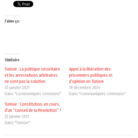
J’aime ça :
Similaire
Tunisie : La politique sécuritaire
Appel à la libération des
et les arrestations arbitraires
prisonniers politiques et
ne sont pas la solution
d’opinion en Tunisie
25 janvier 2021
19 décembre 2024
Dans "Communiqués communs"
Dans "Communiqués communs"
Tunisie : Constitution, en cours,
d’un “Conseil de la Révolution” ?
22 janvier 2011
Dans "Tunisie"