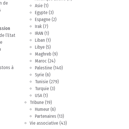
n de
Asie
(1)
s
Egypte
(3)
Espagne
(2)
Irak
(7)
ession
IRAN
(1)
e l’Etat
Liban
(1)
te
Libye
(5)
a
Maghreb
(9)
Maroc
(24)
stons à
Palestine
(140)
Syrie
(6)
Tunisie
(279)
Turquie
(3)
USA
(1)
Tribune
(19)
Humeur
(6)
Partenaires
(13)
Vie associative
(43)