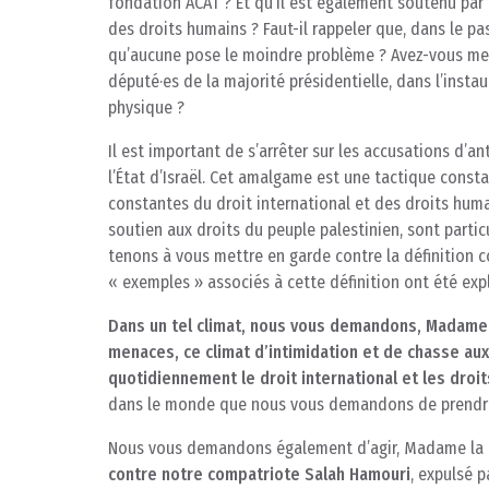
fondation ACAT ? Et qu’il est également soutenu par 
des droits humains ? Faut-il rappeler que, dans le p
qu’aucune pose le moindre problème ? Avez-vous mes
député·es de la majorité présidentielle, dans l’insta
physique ?
Il est important de s’arrêter sur les accusations d’
l’État d’Israël. Cet amalgame est une tactique consta
constantes du droit international et des droits hu
soutien aux droits du peuple palestinien, sont parti
tenons à vous mettre en garde contre la définition c
« exemples » associés à cette définition ont été ex
Dans un tel climat, nous vous demandons, Madame 
menaces, ce climat d’intimidation et de chasse aux 
quotidiennement le droit international et les droi
dans le monde que nous vous demandons de prendre
Nous vous demandons également d’agir, Madame la 
contre notre compatriote Salah Hamouri
, expulsé p