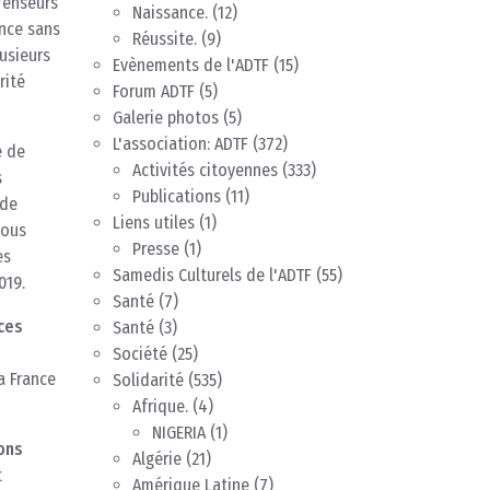
fenseurs
Naissance.
(12)
ance sans
Réussite.
(9)
usieurs
Evènements de l'ADTF
(15)
rité
Forum ADTF
(5)
Galerie photos
(5)
L'association: ADTF
(372)
e de
Activités citoyennes
(333)
s
Publications
(11)
 de
Liens utiles
(1)
Nous
Presse
(1)
es
Samedis Culturels de l'ADTF
(55)
019.
Santé
(7)
ces
Santé
(3)
Société
(25)
a France
Solidarité
(535)
Afrique.
(4)
NIGERIA
(1)
ons
Algérie
(21)
t
Amérique Latine
(7)