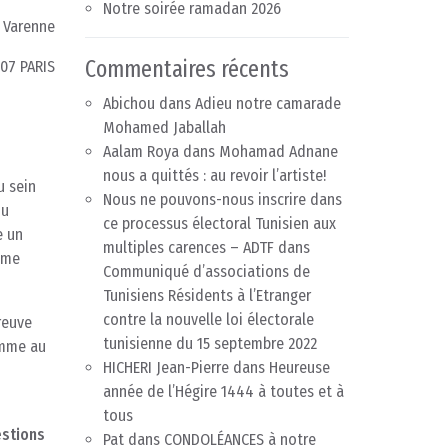
Notre soirée ramadan 2026
 Varenne
Commentaires récents
07 PARIS
Abichou
dans
Adieu notre camarade
Mohamed Jaballah
Aalam Roya
dans
Mohamad Adnane
nous a quittés : au revoir l’artiste!
u sein
Nous ne pouvons-nous inscrire dans
du
ce processus électoral Tunisien aux
e un
multiples carences – ADTF
dans
ême
Communiqué d’associations de
Tunisiens Résidents à l’Etranger
contre la nouvelle loi électorale
reuve
tunisienne du 15 septembre 2022
omme au
HICHERI Jean-Pierre
dans
Heureuse
année de l’Hégire 1444 à toutes et à
tous
estions
Pat
dans
CONDOLÉANCES à notre