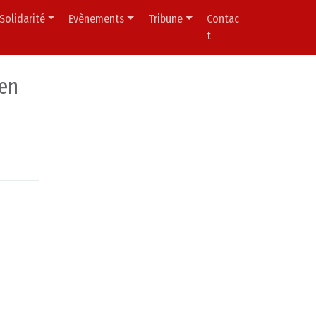
Solidarité
Evènements
Tribune
Contac
t
 en