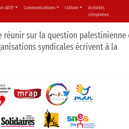
ion ADTF
Communications
Culture
Activités
citoyennes
e réunir sur la question palestinienne
ganisations syndicales écrivent à la