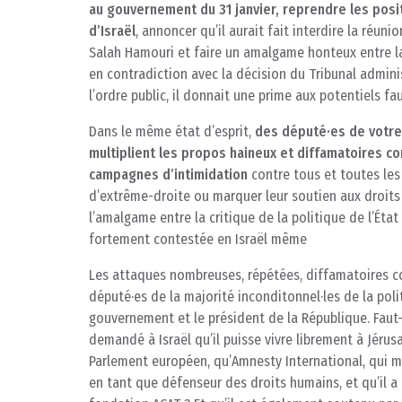
au gouvernement du 31 janvier, reprendre les positi
d’Israël
, annoncer qu’il aurait fait interdire la réun
Salah Hamouri et faire un amalgame honteux entre la cr
en contradiction avec la décision du Tribunal admini
l’ordre public, il donnait une prime aux potentiels fau
Dans le même état d’esprit,
des député
·
es de votre
multiplient les propos haineux et diffamatoires co
campagnes d’intimidation
contre tous et toutes les
d’extrême-droite ou marquer leur soutien aux droits d
l’amalgame entre la critique de la politique de l’Éta
fortement contestée en Israël même
Les attaques nombreuses, répétées, diffamatoires co
député·es de la majorité inconditonnel·les de la politi
gouvernement et le président de la République. Faut-
demandé à Israël qu’il puisse vivre librement à Jérus
Parlement européen, qu’Amnesty International, qui m
en tant que défenseur des droits humains, et qu’il a