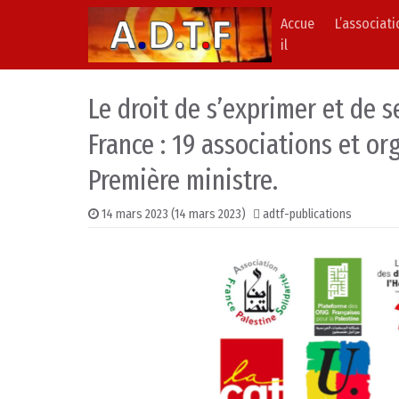
Accue
L’associat
Skip to content
Main Navigation
il
Le droit de s’exprimer et de s
France : 19 associations et or
Première ministre.
14 mars 2023
(14 mars 2023)
adtf-publications