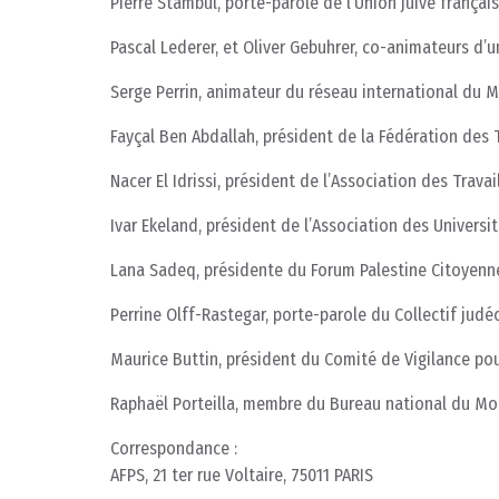
Pierre Stambul, porte-parole de l’Union juive français
Pascal Lederer, et Oliver Gebuhrer, co-animateurs d’u
Serge Perrin, animateur du réseau international du 
Fayçal Ben Abdallah, président de la Fédération de
Nacer El Idrissi, président de l’Association des Trava
Ivar Ekeland, président de l’Association des Universit
Lana Sadeq, présidente du Forum Palestine Citoyenn
Perrine Olff-Rastegar, porte-parole du Collectif judé
Maurice Buttin, président du Comité de Vigilance pou
Raphaël Porteilla, membre du Bureau national du Mo
Correspondance :
AFPS, 21 ter rue Voltaire, 75011 PARIS