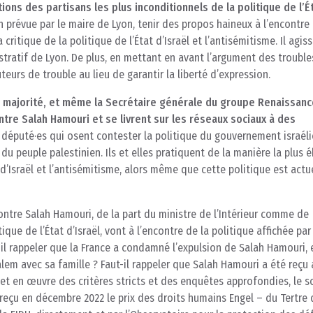
ons des partisans les plus inconditionnels de la politique de l’É
ion prévue par le maire de Lyon, tenir des propos haineux à l’encontre
itique de la politique de l’État d’Israël et l’antisémitisme. Il agiss
stratif de Lyon. De plus, en mettant en avant l’argument des trouble
teurs de trouble au lieu de garantir la liberté d’expression.
 majorité, et même la Secrétaire générale du groupe Renaissanc
ntre Salah Hamouri et se livrent sur les réseaux sociaux à des
 député·es qui osent contester la politique du gouvernement israél
u peuple palestinien. Ils et elles pratiquent de la manière la plus 
t d’Israël et l’antisémitisme, alors même que cette politique est act
ntre Salah Hamouri, de la part du ministre de l’Intérieur comme de
que de l’État d’Israël, vont à l’encontre de la politique affichée par
il rappeler que la France a condamné l’expulsion de Salah Hamouri, 
alem avec sa famille ? Faut-il rappeler que Salah Hamouri a été reçu 
et en œuvre des critères stricts et des enquêtes approfondies, le s
 reçu en décembre 2022 le prix des droits humains Engel – du Tertre 