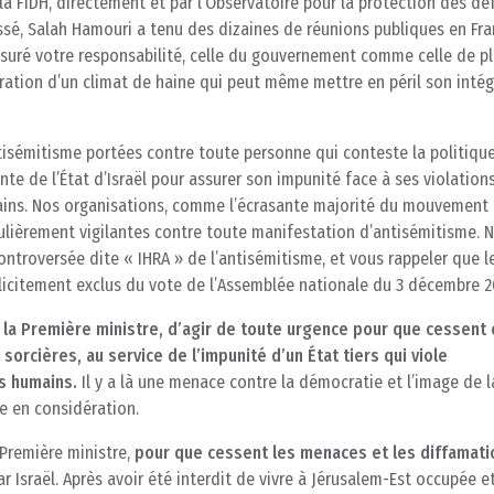
la FIDH, directement et par l’Observatoire pour la protection des dé
assé, Salah Hamouri a tenu des dizaines de réunions publiques en Fr
uré votre responsabilité, celle du gouvernement comme celle de pl
uration d’un climat de haine qui peut même mettre en péril son intég
antisémitisme portées contre toute personne qui conteste la politiqu
nte de l’État d’Israël pour assurer son impunité face à ses violation
mains. Nos organisations, comme l’écrasante majorité du mouvement
culièrement vigilantes contre toute manifestation d’antisémitisme. 
ontroversée dite « IHRA » de l’antisémitisme, et vous rappeler que l
plicitement exclus du vote de l’Assemblée nationale du 3 décembre 2
la Première ministre, d’agir de toute urgence pour que cessent 
sorcières, au service de l’impunité d’un État tiers qui viole
ts humains.
Il y a là une menace contre la démocratie et l’image de l
 en considération.
Première ministre,
pour que cessent les menaces et les diffamati
ar Israël. Après avoir été interdit de vivre à Jérusalem-Est occupée e