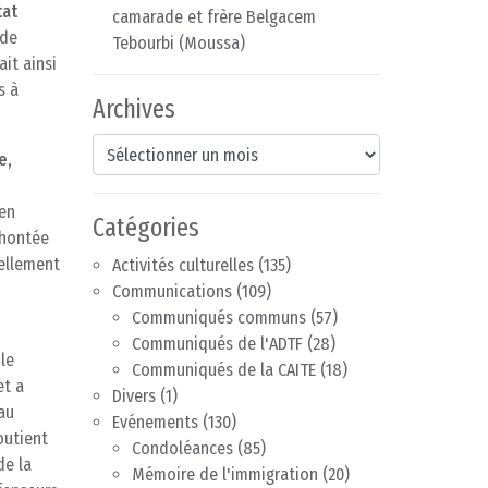
tat
camarade et frère Belgacem
 de
Tebourbi (Moussa)
ait ainsi
s à
Archives
Archives
e,
ien
Catégories
éhontée
uellement
Activités culturelles
(135)
Communications
(109)
Communiqués communs
(57)
Communiqués de l'ADTF
(28)
 le
Communiqués de la CAITE
(18)
et a
Divers
(1)
au
Evénements
(130)
outient
Condoléances
(85)
de la
Mémoire de l'immigration
(20)