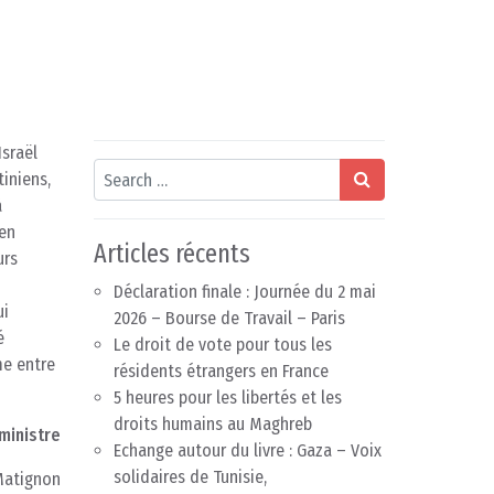
sraël
Search
iniens,
à
ien
Articles récents
urs
Déclaration finale : Journée du 2 mai
ui
2026 – Bourse de Travail – Paris
é
Le droit de vote pour tous les
me entre
résidents étrangers en France
5 heures pour les libertés et les
droits humains au Maghreb
ministre
Echange autour du livre : Gaza – Voix
solidaires de Tunisie,
Matignon