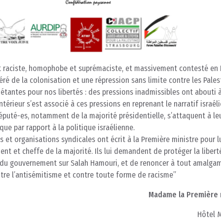
t raciste, homophobe et suprémaciste, et massivement contesté en I
 de la colonisation et une répression sans limite contre les Palest
iétantes pour nos libertés : des pressions inadmissibles ont abouti 
Intérieur s’est associé à ces pressions en reprenant le narratif israél
puté-es, notamment de la majorité présidentielle, s’attaquent à le
que par rapport à la politique israélienne.
 et organisations syndicales ont écrit à la Première ministre pour l
t et cheffe de la majorité. Ils lui demandent de protéger la libert
ion du gouvernement sur Salah Hamouri, et de renoncer à tout amalga
contre l’antisémitisme et contre toute forme de racisme
Madame la Première 
Hôtel 