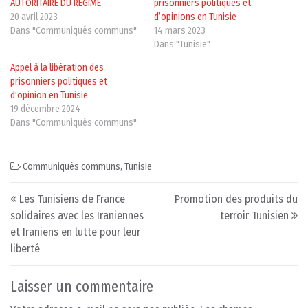
AUTORITAIRE DU RÉGIME
prisonniers politiques et
20 avril 2023
d’opinions en Tunisie
Dans "Communiqués communs"
14 mars 2023
Dans "Tunisie"
Appel à la libération des
prisonniers politiques et
d’opinion en Tunisie
19 décembre 2024
Dans "Communiqués communs"
Communiqués communs
,
Tunisie
Post navigation
Les Tunisiens de France
Promotion des produits du
solidaires avec les Iraniennes
terroir Tunisien
et Iraniens en lutte pour leur
liberté
Laisser un commentaire