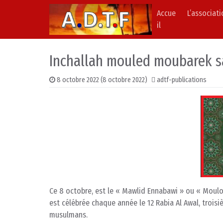
Accue
L’associat
Skip to content
Main Navigation
il
Inchallah mouled moubarek s
8 octobre 2022
(8 octobre 2022)
adtf-publications
Ce 8 octobre, est le « Mawlid Ennabawi » ou « Moul
est célébrée chaque année le 12 Rabia Al Awal, trois
musulmans.