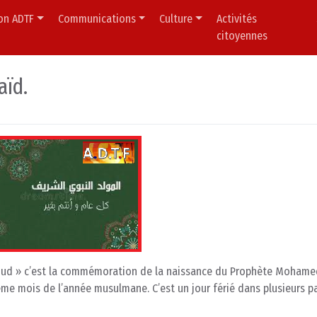
ion ADTF
Communications
Culture
Activités
citoyennes
aïd.
oud » c’est la commémoration de la naissance du Prophète Mohamed
ième mois de l’année musulmane. C’est un jour férié dans plusieurs p