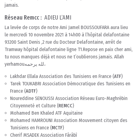
jamais.
Réseau Remcc
: ADIEU L’AMI
La levée de corps de notre Ami Jamel BOUSSOUFARA aura lieu
le mercredi 10 novembre 2021 à 14h00 à l’hôpital delafontaine
93200 Saint Denis ,2 rue du Docteur Delafontaine, arrêt de
Tramway hôpital delafontaine ligne T1.Repose en paix cher ami,
tu nous manques déjà et nous ne t’oublierons jamais. Allah
yerhamouلله يرحمه،
Lakhdar Ellala Association des Tunisiens en France (
ATF
)
Tarek TOUKABRI Association Démocratique des Tunisiens en
France (
ADTF
)
Noureddine SENOUSSI Association Réseau Euro-Maghrébin
Citoyenneté et Culture (
REMCC
)
Mohamed Ben Khaled ATF Aquitaine
Mohamed HAMROUNI Association Mouvement citoyen des
Tunisiens en France (
MCTF
)
Cherif MSADEK Association Fârâbî