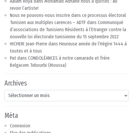
Aalam Roya
dans
Mohamad Adnane nous a quittés : au
revoir l’artiste!
Nous ne pouvons-nous inscrire dans ce processus électoral
Tunisien aux multiples carences – ADTF
dans
Communiqué
d’associations de Tunisiens Résidents à l’Etranger contre la
nouvelle loi électorale tunisienne du 15 septembre 2022
HICHERI Jean-Pierre
dans
Heureuse année de l’Hégire 1444 à
toutes et à tous
Pat
dans
CONDOLÉANCES à notre camarade et frère
Belgacem Tebourbi (Moussa)
Archives
Archives
Méta
Connexion
Flux des publications