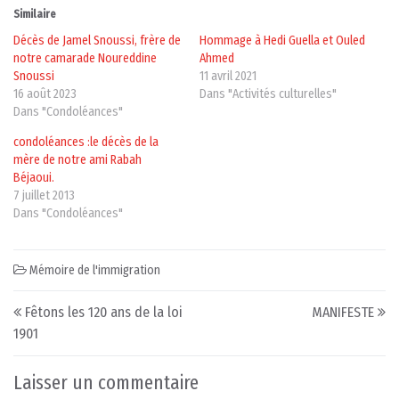
Similaire
Décès de Jamel Snoussi, frère de
Hommage à Hedi Guella et Ouled
notre camarade Noureddine
Ahmed
Snoussi
11 avril 2021
16 août 2023
Dans "Activités culturelles"
Dans "Condoléances"
condoléances :le décès de la
mère de notre ami Rabah
Béjaoui.
7 juillet 2013
Dans "Condoléances"
Mémoire de l'immigration
Post navigation
Fêtons les 120 ans de la loi
MANIFESTE
1901
Laisser un commentaire