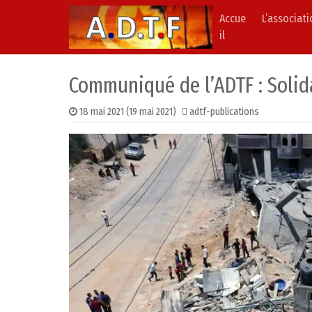
Accue
L’associat
Skip to content
Main Navigation
il
Communiqué de l’ADTF : Solida
18 mai 2021
(19 mai 2021)
adtf-publications