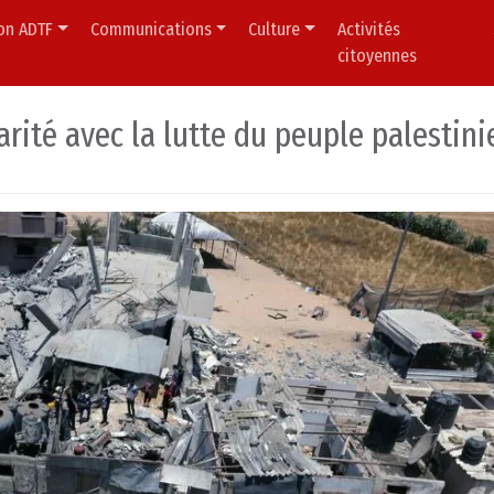
ion ADTF
Communications
Culture
Activités
citoyennes
rité avec la lutte du peuple palestini