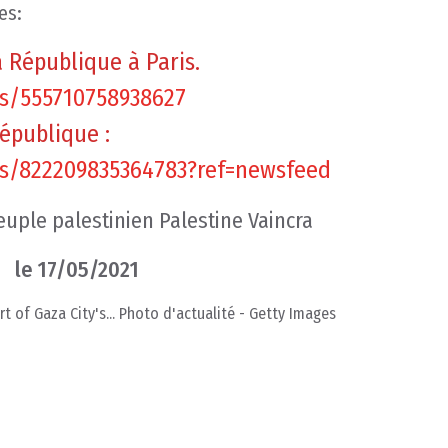
es:
a République à Paris.
s/555710758938627
épublique :
s/822209835364783?ref=newsfeed
peuple palestinien Palestine Vaincra
le 17/05/2021