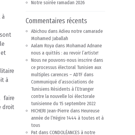
Notre soirée ramadan 2026
 à
Commentaires récents
Abichou
dans
Adieu notre camarade
 sont
Mohamed Jaballah
le
Aalam Roya
dans
Mohamad Adnane
 et
nous a quittés : au revoir l’artiste!
Nous ne pouvons-nous inscrire dans
ce processus électoral Tunisien aux
itaire
multiples carences – ADTF
dans
it à
Communiqué d’associations de
Tunisiens Résidents à l’Etranger
contre la nouvelle loi électorale
 faire
tunisienne du 15 septembre 2022
 droit
HICHERI Jean-Pierre
dans
Heureuse
année de l’Hégire 1444 à toutes et à
tous
Pat
dans
CONDOLÉANCES à notre