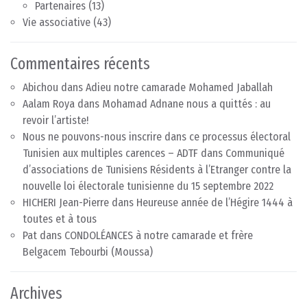
Partenaires
(13)
Vie associative
(43)
Commentaires récents
Abichou
dans
Adieu notre camarade Mohamed Jaballah
Aalam Roya
dans
Mohamad Adnane nous a quittés : au
revoir l’artiste!
Nous ne pouvons-nous inscrire dans ce processus électoral
Tunisien aux multiples carences – ADTF
dans
Communiqué
d’associations de Tunisiens Résidents à l’Etranger contre la
nouvelle loi électorale tunisienne du 15 septembre 2022
HICHERI Jean-Pierre
dans
Heureuse année de l’Hégire 1444 à
toutes et à tous
Pat
dans
CONDOLÉANCES à notre camarade et frère
Belgacem Tebourbi (Moussa)
Archives