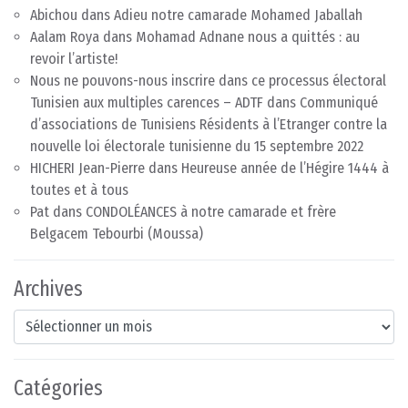
Abichou
dans
Adieu notre camarade Mohamed Jaballah
Aalam Roya
dans
Mohamad Adnane nous a quittés : au
revoir l’artiste!
Nous ne pouvons-nous inscrire dans ce processus électoral
Tunisien aux multiples carences – ADTF
dans
Communiqué
d’associations de Tunisiens Résidents à l’Etranger contre la
nouvelle loi électorale tunisienne du 15 septembre 2022
HICHERI Jean-Pierre
dans
Heureuse année de l’Hégire 1444 à
toutes et à tous
Pat
dans
CONDOLÉANCES à notre camarade et frère
Belgacem Tebourbi (Moussa)
Archives
Archives
Catégories