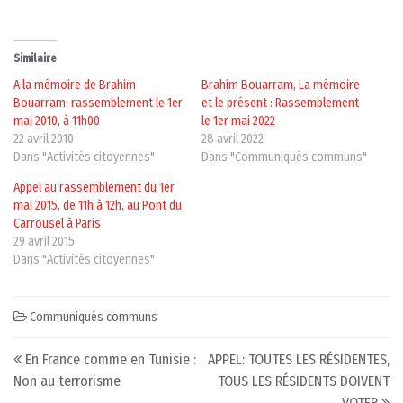
Similaire
A la mémoire de Brahim
Brahim Bouarram, La mémoire
Bouarram: rassemblement le 1er
et le présent : Rassemblement
mai 2010, à 11h00
le 1er mai 2022
22 avril 2010
28 avril 2022
Dans "Activités citoyennes"
Dans "Communiqués communs"
Appel au rassemblement du 1er
mai 2015, de 11h à 12h, au Pont du
Carrousel à Paris
29 avril 2015
Dans "Activités citoyennes"
Communiqués communs
Post navigation
En France comme en Tunisie :
APPEL: TOUTES LES RÉSIDENTES,
Non au terrorisme
TOUS LES RÉSIDENTS DOIVENT
VOTER