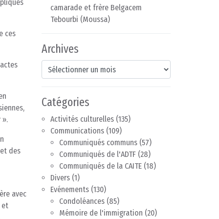
mpliqués
camarade et frère Belgacem
Tebourbi (Moussa)
e ces
Archives
 actes
Archives
en
Catégories
siennes,
Activités culturelles
(135)
 ».
Communications
(109)
en
Communiqués communs
(57)
 et des
Communiqués de l'ADTF
(28)
Communiqués de la CAITE
(18)
Divers
(1)
Evénements
(130)
ère avec
Condoléances
(85)
 et
Mémoire de l'immigration
(20)
.