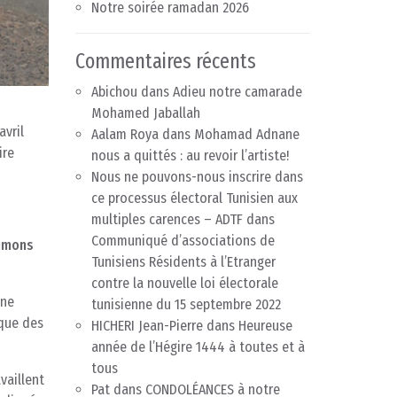
Notre soirée ramadan 2026
Commentaires récents
Abichou
dans
Adieu notre camarade
Mohamed Jaballah
vril
Aalam Roya
dans
Mohamad Adnane
ire
nous a quittés : au revoir l’artiste!
Nous ne pouvons-nous inscrire dans
ce processus électoral Tunisien aux
multiples carences – ADTF
dans
Communiqué d’associations de
rimons
Tunisiens Résidents à l’Etranger
contre la nouvelle loi électorale
 ne
tunisienne du 15 septembre 2022
 que des
HICHERI Jean-Pierre
dans
Heureuse
année de l’Hégire 1444 à toutes et à
tous
vaillent
Pat
dans
CONDOLÉANCES à notre