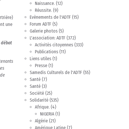
Naissance.
(12)
Réussite.
(9)
Evènements de l'ADTF
(15)
trière)
Forum ADTF
(5)
ent une
Galerie photos
(5)
L'association: ADTF
(372)
e débat
Activités citoyennes
(333)
Publications
(11)
Liens utiles
(1)
tenants
Presse
(1)
ves
Samedis Culturels de l'ADTF
(55)
 de
Santé
(7)
Santé
(3)
Société
(25)
Solidarité
(535)
Afrique.
(4)
NIGERIA
(1)
Algérie
(21)
Amérique Latine
(7)