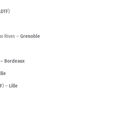
ADTF
)
ux Rives –
Grenoble
 – Bordeaux
lle
F
) –
Lille