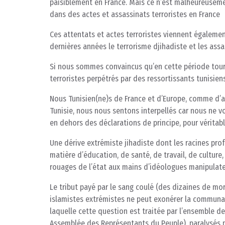
paisiblement en France. Mais ce n’est malheureuseme
dans des actes et assassinats terroristes en France
Ces attentats et actes terroristes viennent égalemen
dernières années le terrorisme djihadiste et les assa
Si nous sommes convaincus qu’en cette période tourmen
terroristes perpétrés par des ressortissants tunisien
Nous Tunisien(ne)s de France et d’Europe, comme d’ail
Tunisie, nous nous sentons interpellés car nous ne vo
en dehors des déclarations de principe, pour véritab
Une dérive extrémiste jihadiste dont les racines pro
matière d’éducation, de santé, de travail, de culture
rouages de l’état aux mains d’idéologues manipulateu
Le tribut payé par le sang coulé (des dizaines de mor
islamistes extrémistes ne peut exonérer la communau
laquelle cette question est traitée par l’ensemble d
Assemblée des Représentants du Peuple), paralysés p