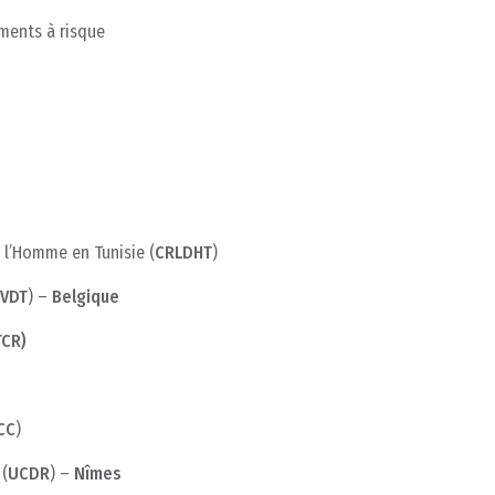
ments à risque
 l’Homme en Tunisie (
CRLDHT
)
VDT
) –
Belgique
TCR)
CC
)
 (
UCDR
) –
Nîmes