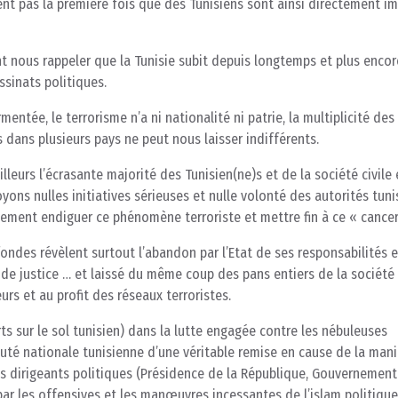
nt pas la première fois que des Tunisiens sont ainsi directement i
t nous rappeler que la Tunisie subit depuis longtemps et plus encor
ssinats politiques.
tée, le terrorisme n’a ni nationalité ni patrie, la multiplicité des
s dans plusieurs pays ne peut nous laisser indifférents.
leurs l’écrasante majorité des Tunisien(ne)s et de la société civile 
yons nulles initiatives sérieuses et nulle volonté des autorités tuni
lement endiguer ce phénomène terroriste et mettre fin à ce « cancer
fondes révèlent surtout l’abandon par l’Etat de ses responsabilités 
, de justice … et laissé du même coup des pans entiers de la société
rs et au profit des réseaux terroristes.
ts sur le sol tunisien) dans la lutte engagée contre les nébuleuses
té nationale tunisienne d’une véritable remise en cause de la mani
es dirigeants politiques (Présidence de la République, Gouvernement
ar les offensives et les manœuvres incessantes de l’islam politique