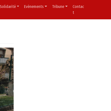
Solidarité
Evènements
Tribune
Contac
t