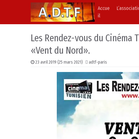
Accue
L’associat
Skip to content
Main Navigation
il
Les Rendez-vous du Cinéma Tu
«Vent du Nord».
23 avril 2019
(25 mars 2021)
adtf-paris