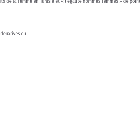
roits de la femme en Tunisie et « l’égalité hommes femmes » de poin
deuxrives.eu