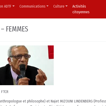
ion ADTF
Communications
Culture
Activités
citoyennes
 – FEMMES
 FTCR
(anthropologue et philosophe) et Najet MIZOUNI LINDENBERG (Profes