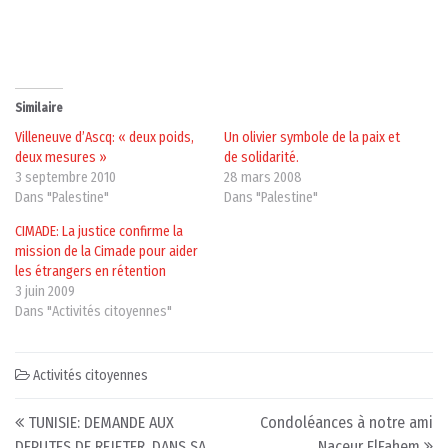
Similaire
Villeneuve d’Ascq: « deux poids,
Un olivier symbole de la paix et
deux mesures »
de solidarité.
3 septembre 2010
28 mars 2008
Dans "Palestine"
Dans "Palestine"
CIMADE: La justice confirme la
mission de la Cimade pour aider
les étrangers en rétention
3 juin 2009
Dans "Activités citoyennes"
Activités citoyennes
Post navigation
TUNISIE: DEMANDE AUX
Condoléances à notre ami
DEPUTES DE REJETER, DANS SA
Naceur ElFahem