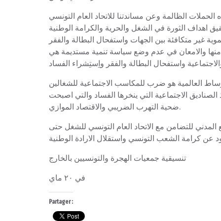
 الحملات الظالمة وعن مساندتنا للاتحاد العام التونسي
موية غير متكافئة بين الجهات واستفحال البطالة والفقر
ة منها والامعان في عدم وضع سياسة تنمية مستديمة هي
اوساط العالمية هو ضرب للمكاسب الاجتماعية للشغالين
الصناديق الاجتماعية التي ينخرها الفساد والتي اصبحت
ضحية التهرب الضريبي والاقتصاد الموازي.
 المدني للتضامن مع الاتحاد العام التونسي للشغل حتى
تنسيقية جمعيات الهجرة والتونسيين بالخارج
في ٢٠ ماي
Partager :