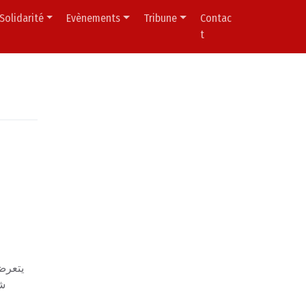
Solidarité
Evènements
Tribune
Contac
t
يتعرض 
شر