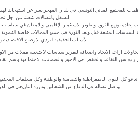
ظمات للمجتمع المدني التونسي في بلدان المهجر نعبر عن استهجاننا لهذه
للشغل ولنضالات شعبنا من اجل تحقيق اهداف الثورة في الشغل والحرية والكرامة الوطنية.
ب إعادة توزيع الثروة وتطوير الاستثمار الإقليمي والامعان في سياسة تن
 السياسات المتبعة قبل وبعد الثورة في جميع المجالات خاصة التنموي
الأسباب الحقيقية لتردي الاوضاع الاقتصادية والاجتماعية واستفحال البطالة والفقر واِستِشراء الفساد.
حاولات ازاحة الاتحاد واضعافه لتمرير سياسات لا شعبية مملات من ال
رفع سن التقاعد والخفض في الاجور والضمانات الاجتماعية باسم انقاذ 
ا ندعو كل القوى الديمقراطية والتقدمية والوطنية وكل منظمات المجتمع
يواصل نضاله في الدفاع عن الشغالين ودوره التاريخي في الذود عن كرامة الشعب التونسي واستقلال الارادة الوطنية.