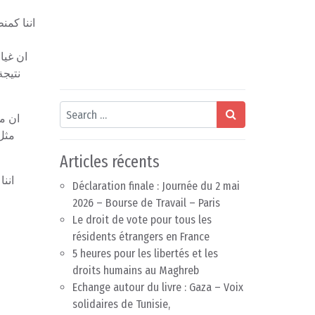
اننا كمن
ان غيا
نتيجة
Search
ان م
مثل 
Articles récents
انن
Déclaration finale : Journée du 2 mai
2026 – Bourse de Travail – Paris
Le droit de vote pour tous les
résidents étrangers en France
5 heures pour les libertés et les
droits humains au Maghreb
Echange autour du livre : Gaza – Voix
solidaires de Tunisie,