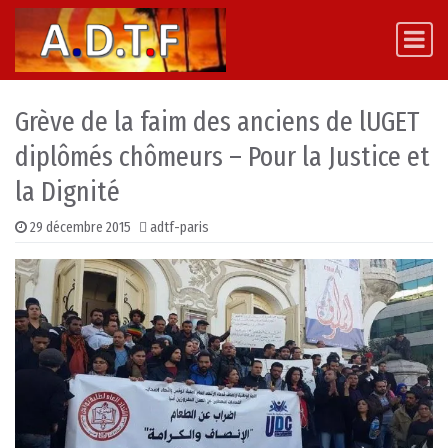
Skip to content
Main Navigation
Grève de la faim des anciens de lUGET
diplômés chômeurs – Pour la Justice et
la Dignité
29 décembre 2015
adtf-paris