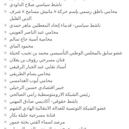
ناشط سياسي صلاح الداودي
محامي ناطق رسمي بإسم حركة « مانيش مسامح » شرف
الدين القليل
ناشط سياسي- قدماء إتحاد المعطلين ماهر حمدي
محامي عبد الناصر العويني
محامية آسية حاج سالم
محمود الماي
عضو سابق بالمجلس الوطني التأسيسي محمد بن نجيب كحيلة
فنان مسرحي رؤوف بن يغلان
أستاذ نقابي عبد الجبار الرقيقي
محامي بسام الطريفي
محامي أيوب الغدامسي
خبير اقتصادي حسين الرحيلي
رئيس الشبكة الارومتوسطية رامي الصالحي
ناشط حقوقي- أكاديمي صادق المهني
عضو الشبكة التونسية للعدالة الانتقالية الهادي الشهم
فنانة مسرحية جليلة بكار
مرصد اسماء الفني بختة جمور
فنان و مخرج سينمائي نصر الدين السهيلي