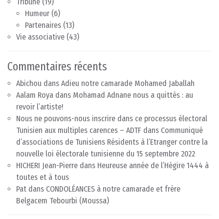
Tribune
(19)
Humeur
(6)
Partenaires
(13)
Vie associative
(43)
Commentaires récents
Abichou
dans
Adieu notre camarade Mohamed Jaballah
Aalam Roya
dans
Mohamad Adnane nous a quittés : au
revoir l’artiste!
Nous ne pouvons-nous inscrire dans ce processus électoral
Tunisien aux multiples carences – ADTF
dans
Communiqué
d’associations de Tunisiens Résidents à l’Etranger contre la
nouvelle loi électorale tunisienne du 15 septembre 2022
HICHERI Jean-Pierre
dans
Heureuse année de l’Hégire 1444 à
toutes et à tous
Pat
dans
CONDOLÉANCES à notre camarade et frère
Belgacem Tebourbi (Moussa)