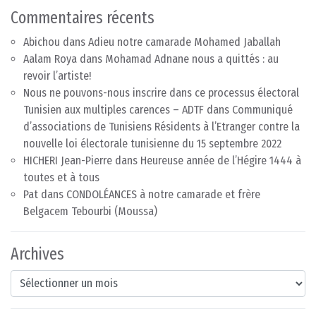
Commentaires récents
Abichou
dans
Adieu notre camarade Mohamed Jaballah
Aalam Roya
dans
Mohamad Adnane nous a quittés : au
revoir l’artiste!
Nous ne pouvons-nous inscrire dans ce processus électoral
Tunisien aux multiples carences – ADTF
dans
Communiqué
d’associations de Tunisiens Résidents à l’Etranger contre la
nouvelle loi électorale tunisienne du 15 septembre 2022
HICHERI Jean-Pierre
dans
Heureuse année de l’Hégire 1444 à
toutes et à tous
Pat
dans
CONDOLÉANCES à notre camarade et frère
Belgacem Tebourbi (Moussa)
Archives
Archives