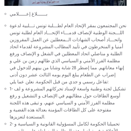
بــــــلاغ إعـــــلامي
نحن المجتمعون بمقر الإتحاد العام لطـــلبة تونس تـــلبية لدعوة
اللـــجنة الوطنية لإنصاف قدمـــاء الإتحـــاد العام لطلبة تونس
واتحـــاد أصحاب الشهادات الــمعطلين عن العمل المفروزين
أمنيا و المنخرطون في تأييد المطالب المشروعة لقدماء اتحاد
الطلبة و مناضلي اتحاد المعطلين في الشغل و الإنصاف ورفع
مظلمة الفرز الأمني و السياسي الذي طالهم زمن بن علي و
إنهاء معاناتهم. مما إضطر 28 شابة وشابا من بينهم للدخول في
إضراب عن الطعام يبلغ اليوم يومه الثالث عشر دون أدنى
تفاعل رسمي و جدي من قبل الحكومة. نعلن عما يلي:
1- تشكيل لجنة وطنية واسعة لإسناد تحركاتهم المشروعة و لف
أوسع الطاقات حول مطالبهم في الإنصاف و التشغيل و رفع
مظلمة الفرز الأمني و السياسي عنهم، و تبقى هذه اللجنة
مفتوحة على كل الطاقات المؤمنة بعدالة هذه القضية و
المستعدة لتعزيزها.
2- تحميلنا الحكومة لكامل المسؤولية القانونية و السياسية و
الأخلاقية في تواصل هذه المظلمة المسلطة على مئات من