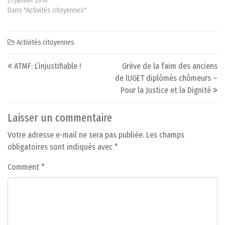
21 janvier 2010
Dans "Activités citoyennes"
Activités citoyennes
Post navigation
ATMF: L’injustifiable !
Grève de la faim des anciens
de lUGET diplômés chômeurs –
Pour la Justice et la Dignité
Laisser un commentaire
Votre adresse e-mail ne sera pas publiée.
Les champs
obligatoires sont indiqués avec
*
Comment
*