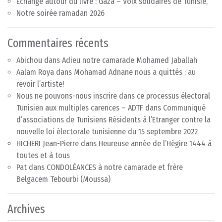
Echange autour du livre : Gaza – Voix solidaires de Tunisie,
Notre soirée ramadan 2026
Commentaires récents
Abichou
dans
Adieu notre camarade Mohamed Jaballah
Aalam Roya
dans
Mohamad Adnane nous a quittés : au
revoir l’artiste!
Nous ne pouvons-nous inscrire dans ce processus électoral
Tunisien aux multiples carences – ADTF
dans
Communiqué
d’associations de Tunisiens Résidents à l’Etranger contre la
nouvelle loi électorale tunisienne du 15 septembre 2022
HICHERI Jean-Pierre
dans
Heureuse année de l’Hégire 1444 à
toutes et à tous
Pat
dans
CONDOLÉANCES à notre camarade et frère
Belgacem Tebourbi (Moussa)
Archives