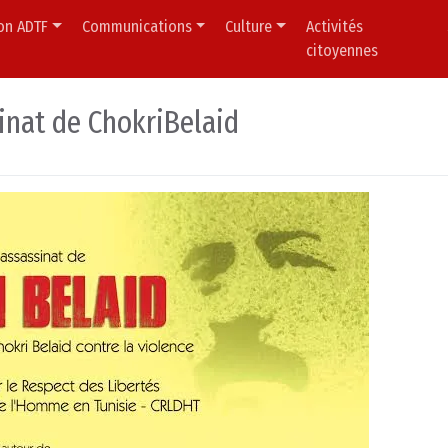
ion ADTF
Communications
Culture
Activités
citoyennes
inat de ChokriBelaid