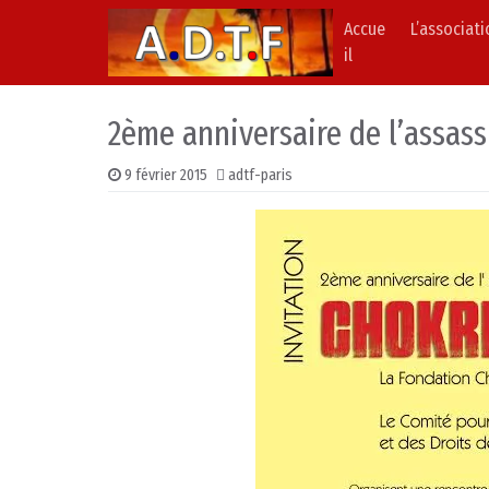
Accue
L’associat
Skip to content
Main Navigation
il
2ème anniversaire de l’assass
9 février 2015
adtf-paris