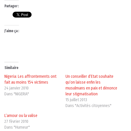
Partager :
J’aime ça :
Similaire
Nigeria: Les affrontements ont
Un conseiller d’Etat souhaite
fait au moins 154 victimes
qu’on laisse enfin les
24 janvier 2010
musulmans en paix et dénonce
Dans "NIGERIA"
leur stigmatisation
15 juillet 2013
Dans "Activités citoyennes"
L’amour ou la valise
27 février 2010
Dans "Humeur"