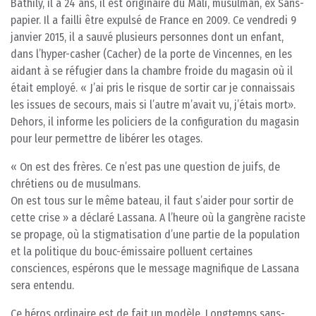
Bathily, il a 24 ans, il est originaire du Mali, musulman, ex Sans-
papier. Il a failli être expulsé de France en 2009. Ce vendredi 9
janvier 2015, il a sauvé plusieurs personnes dont un enfant,
dans l’hyper-casher (Cacher) de la porte de Vincennes, en les
aidant à se réfugier dans la chambre froide du magasin où il
était employé. « J’ai pris le risque de sortir car je connaissais
les issues de secours, mais si l’autre m’avait vu, j’étais mort».
Dehors, il informe les policiers de la configuration du magasin
pour leur permettre de libérer les otages.
« On est des frères. Ce n’est pas une question de juifs, de
chrétiens ou de musulmans.
On est tous sur le même bateau, il faut s’aider pour sortir de
cette crise » a déclaré Lassana. A l’heure où la gangrène raciste
se propage, où la stigmatisation d’une partie de la population
et la politique du bouc-émissaire polluent certaines
consciences, espérons que le message magnifique de Lassana
sera entendu.
Ce héros ordinaire est de fait un modèle. Longtemps sans-