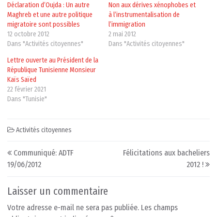
Déclaration d’Oujda : Un autre
Non aux dérives xénophobes et
Maghreb et une autre politique
à l’instrumentalisation de
migratoire sont possibles
l’immigration
12 octobre 2012
2 mai 2012
Dans "Activités citoyennes"
Dans "Activités citoyennes"
Lettre ouverte au Président de la
République Tunisienne Monsieur
Kaïs Saïed
22 février 2021
Dans "Tunisie"
Activités citoyennes
Post navigation
Communiqué: ADTF
Félicitations aux bacheliers
19/06/2012
2012 !
Laisser un commentaire
Votre adresse e-mail ne sera pas publiée.
Les champs