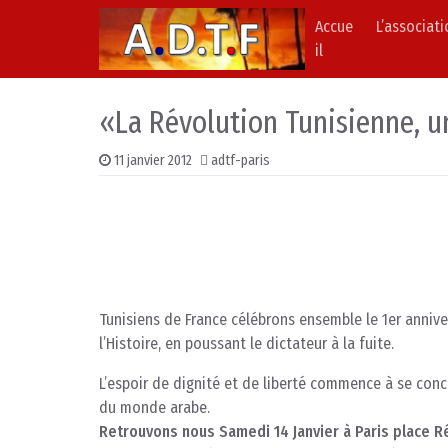
Accue
L’associat
Skip to content
Main Navigation
il
«La Révolution Tunisienne, u
11 janvier 2012
adtf-paris
Tunisiens de France célébrons ensemble le 1er anniver
l’Histoire, en poussant le dictateur à la fuite.
L’espoir de dignité et de liberté commence à se conc
du monde arabe.
Retrouvons nous Samedi 14 Janvier à Paris place 