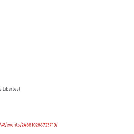
s Libertés)
/#!/events/246810268723719/