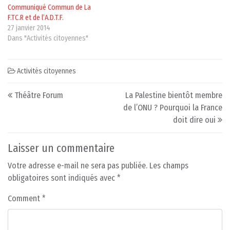
Communiqué Commun de La
F.TC.R et de l’A.D.T.F.
27 janvier 2014
Dans "Activités citoyennes"
Activités citoyennes
Post navigation
Théâtre Forum
La Palestine bientôt membre
de l’ONU ? Pourquoi la France
doit dire oui
Laisser un commentaire
Votre adresse e-mail ne sera pas publiée.
Les champs
obligatoires sont indiqués avec
*
Comment
*