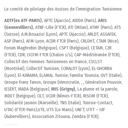
Le comité de pilotage des Assises de l’immigration Tunisienne
ADTF(ex ATF-PARIS),
APTC (Ajaccio), AIDDA (Paris),
ARIS
(Gennevilliers),
ATNF-Lille (FTCR), ATI (Milan), ATMF (Paris), ATS
(Suisse), A.M.Bouazizi (Lyon), APTC (Ajaccio), ARLDT, ASSAFEK,
ASP (Paris), AFM-Lyon, ACDR-FTCR (Paris), CRLDHT, CTAM (Nice),
Forum Maghrebin (Belgique), CSPT (Belgique), CETAM, C2R
(FTCR), CDR, CICFM-FTCR (Chalon s/s), CAP-Méditéranée (FTCR),
Collectif des Femmes Tunisiennes en France, CSCLST
(Montréal), Collectif Tunisien, CORALDT (Lyon), EL-GHORBA
(Lyon), El-KARAMA, ELAMAL Tunisie, Familia Tounsia, GVT (Italie),
Groupe Franz fanon, Groupe Démocratie, , , Génération Pouvoir,
IESERT, IRADA (Belgique),
IRIS (Grigny),
La plume et la parole,
MDET (Belgique), OLT, UCDR (Nîmes-FTCR), RISOM (FTCR),
Solidarité Jasmin (Marseille), TNS (Italie), Tunisie-Contact,
UTAC-(FTCR-Paris),UTE, UTS (Le Mans), UNI’T, UTIT – IdF
(Aubervilliers), Association Zitouna, Zembra (FTCR),