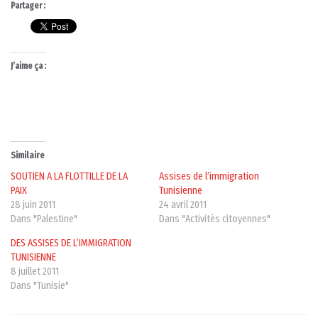
Partager :
J’aime ça :
Similaire
SOUTIEN A LA FLOTTILLE DE LA
Assises de l’immigration
PAIX
Tunisienne
28 juin 2011
24 avril 2011
Dans "Palestine"
Dans "Activités citoyennes"
DES ASSISES DE L’IMMIGRATION
TUNISIENNE
8 juillet 2011
Dans "Tunisie"