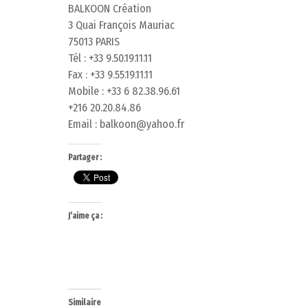
BALKOON Création
3 Quai François Mauriac
75013 PARIS
Tél : +33 9.50.19.11.11
Fax : +33 9.55.19.11.11
Mobile : +33 6 82.38.96.61
+216 20.20.84.86
Email : balkoon@yahoo.fr
Partager :
J’aime ça :
Similaire