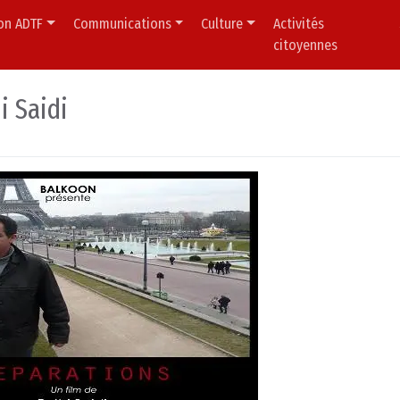
ion ADTF
Communications
Culture
Activités
citoyennes
i Saidi