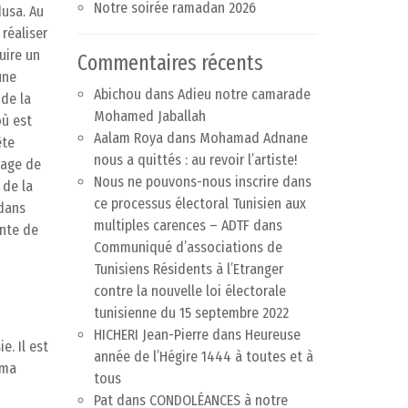
Notre soirée ramadan 2026
dusa. Au
 réaliser
uire un
Commentaires récents
une
Abichou
dans
Adieu notre camarade
 de la
Mohamed Jaballah
où est
Aalam Roya
dans
Mohamad Adnane
ête
nous a quittés : au revoir l’artiste!
ssage de
Nous ne pouvons-nous inscrire dans
 de la
ce processus électoral Tunisien aux
 dans
multiples carences – ADTF
dans
ente de
Communiqué d’associations de
Tunisiens Résidents à l’Etranger
contre la nouvelle loi électorale
tunisienne du 15 septembre 2022
HICHERI Jean-Pierre
dans
Heureuse
e. Il est
année de l’Hégire 1444 à toutes et à
éma
tous
Pat
dans
CONDOLÉANCES à notre