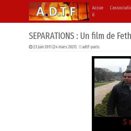
Accue
L’associat
Skip to content
Main Navigation
il
SEPARATIONS : Un film de Feth
23 juin 2011
(24 mars 2021)
adtf-paris